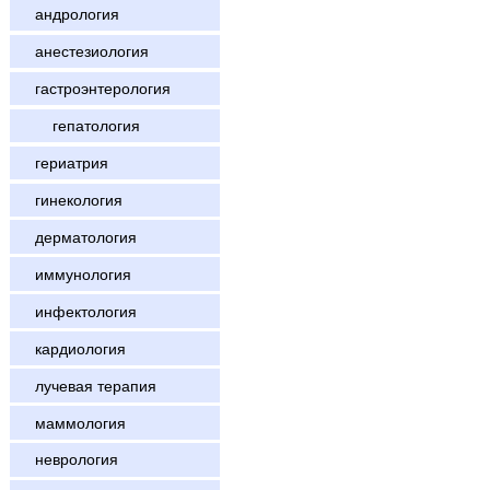
андрология
анестезиология
гастроэнтерология
гепатология
гериатрия
гинекология
дерматология
иммунология
инфектология
кардиология
лучевая терапия
маммология
неврология