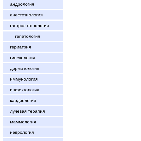
андрология
анестезиология
гастроэнтерология
гепатология
гериатрия
гинекология
дерматология
иммунология
инфектология
кардиология
лучевая терапия
маммология
неврология