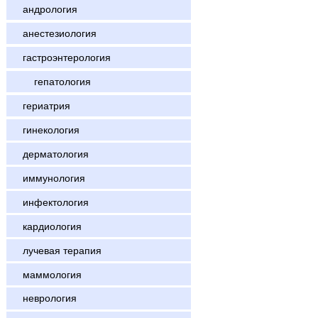
андрология
анестезиология
гастроэнтерология
гепатология
гериатрия
гинекология
дерматология
иммунология
инфектология
кардиология
лучевая терапия
маммология
неврология