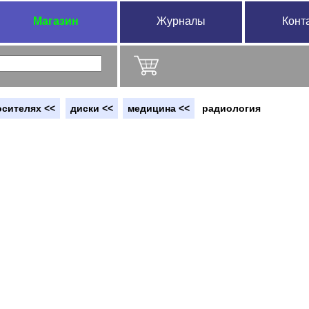
Магазин
Журналы
Конт
осителях <<
диски <<
медицина <<
радиология