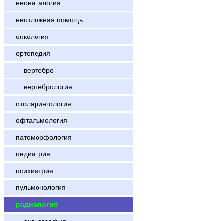
неонаталогия
неотложная помощь
онкология
ортопедия
вертебро
вертебрология
отоларингология
офтальмология
патоморфология
педиатрия
психиатрия
пульмонология
радиология