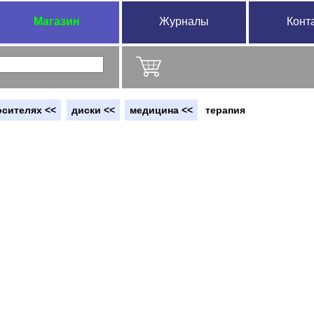
Магазин
Журналы
Конт
осителях <<
диски <<
медицина <<
терапия