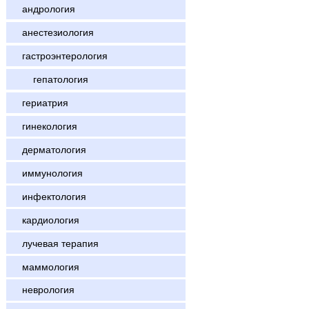
андрология
анестезиология
гастроэнтерология
гепатология
гериатрия
гинекология
дерматология
иммунология
инфектология
кардиология
лучевая терапия
маммология
неврология