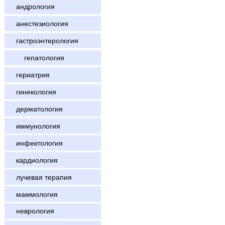
андрология
анестезиология
гастроэнтерология
гепатология
гериатрия
гинекология
дерматология
иммунология
инфектология
кардиология
лучевая терапия
маммология
неврология