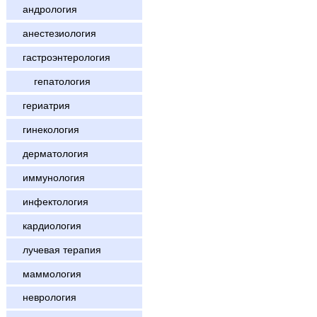
андрология
анестезиология
гастроэнтерология
гепатология
гериатрия
гинекология
дерматология
иммунология
инфектология
кардиология
лучевая терапия
маммология
неврология