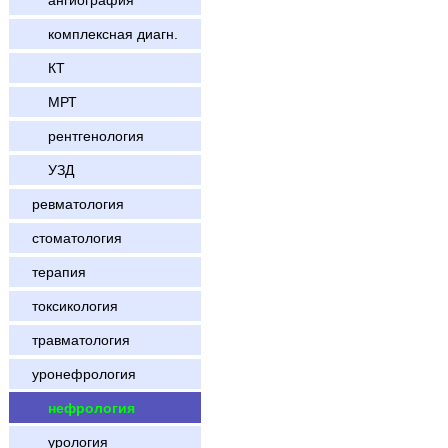
ангиография
комплексная диагн.
КТ
МРТ
рентгенология
УЗД
ревматология
стоматология
терапия
токсикология
травматология
уронефрология
нефрология
урология