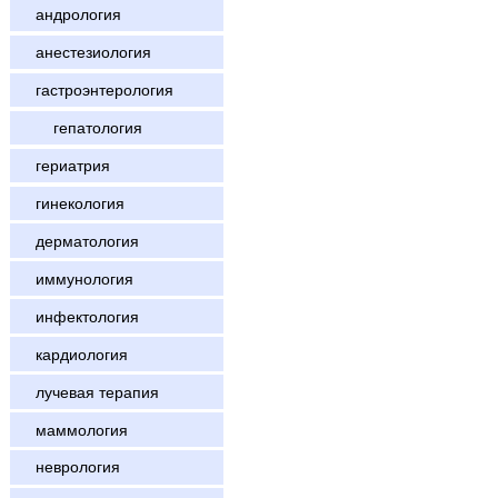
андрология
анестезиология
гастроэнтерология
гепатология
гериатрия
гинекология
дерматология
иммунология
инфектология
кардиология
лучевая терапия
маммология
неврология