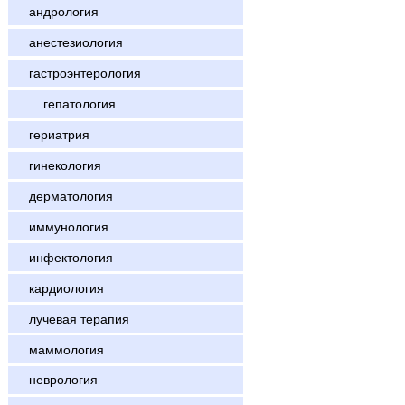
андрология
анестезиология
гастроэнтерология
гепатология
гериатрия
гинекология
дерматология
иммунология
инфектология
кардиология
лучевая терапия
маммология
неврология