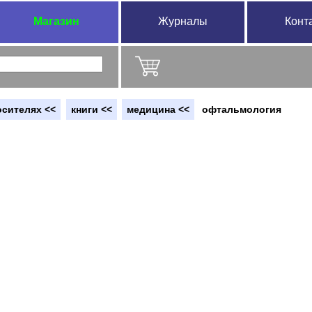
Магазин
Журналы
Конт
осителях <<
книги <<
медицина <<
офтальмология