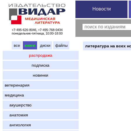
Новости
+7-495-626-8046, +7-495-768-0434
понедельник-пятница, 10:00-18:00
все
книги
диски
файлы
литература на всех н
распродажа
подписка
новинки
ветеринария
медицина
акушерство
анатомия
ангиология