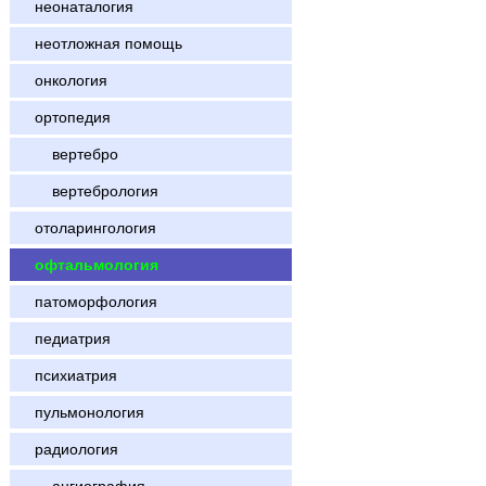
неонаталогия
неотложная помощь
онкология
ортопедия
вертебро
вертебрология
отоларингология
офтальмология
патоморфология
педиатрия
психиатрия
пульмонология
радиология