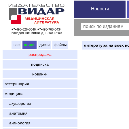
Новости
+7-495-626-8046, +7-495-768-0434
понедельник-пятница, 10:00-18:00
все
книги
диски
файлы
литература на всех н
распродажа
подписка
новинки
ветеринария
медицина
акушерство
анатомия
ангиология