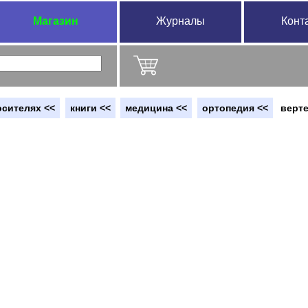
Магазин
Журналы
Конт
осителях <<
книги <<
медицина <<
ортопедия <<
верт