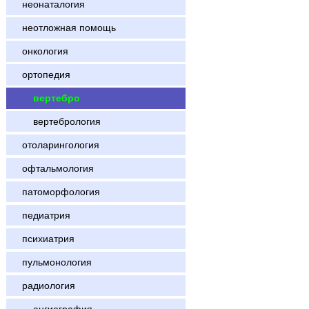
неонаталогия
неотложная помощь
онкология
ортопедия
вертебро
вертебрология
отоларингология
офтальмология
патоморфология
педиатрия
психиатрия
пульмонология
радиология