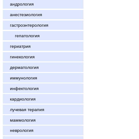
андрология
анестезиология
гастроэнтерология
гепатология
гериатрия
гинекология
дерматология
иммунология
инфектология
кардиология
лучевая терапия
маммология
неврология