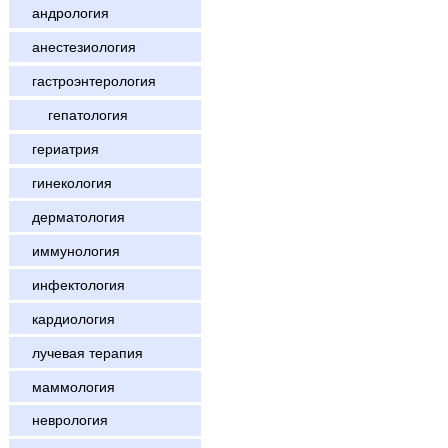
андрология
анестезиология
гастроэнтерология
гепатология
гериатрия
гинекология
дерматология
иммунология
инфектология
кардиология
лучевая терапия
маммология
неврология