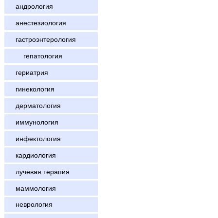
андрология
анестезиология
гастроэнтерология
гепатология
гериатрия
гинекология
дерматология
иммунология
инфектология
кардиология
лучевая терапия
маммология
неврология