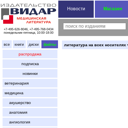
Новости
Магазин
+7-495-626-8046, +7-495-768-0434
понедельник-пятница, 10:00-18:00
все
книги
диски
файлы
литература на всех носителях 
распродажа
подписка
новинки
ветеринария
медицина
акушерство
анатомия
ангиология