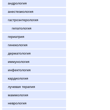
андрология
анестезиология
гастроэнтерология
гепатология
гериатрия
гинекология
дерматология
иммунология
инфектология
кардиология
лучевая терапия
маммология
неврология