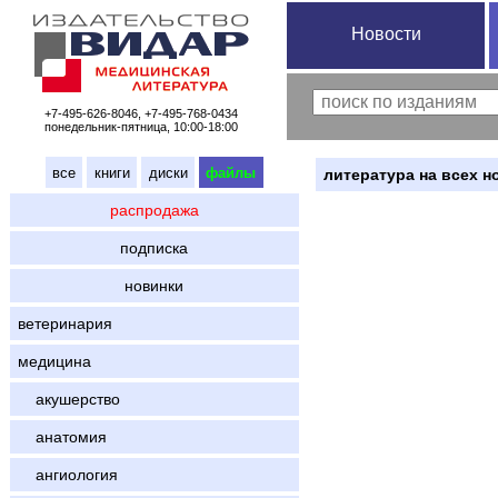
Новости
+7-495-626-8046, +7-495-768-0434
понедельник-пятница, 10:00-18:00
все
книги
диски
файлы
литература на всех н
распродажа
подписка
новинки
ветеринария
медицина
акушерство
анатомия
ангиология