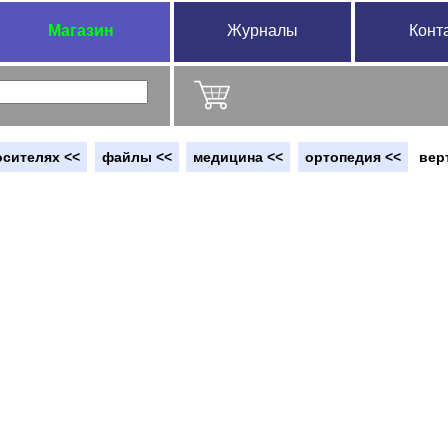
Магазин
Журналы
Конт
осителях <<
файлы <<
медицина <<
ортопедия <<
вер