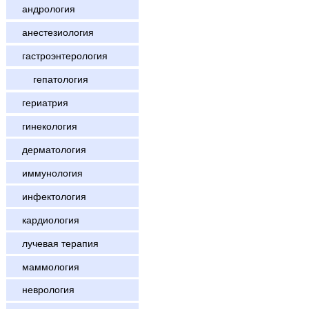
андрология
анестезиология
гастроэнтерология
гепатология
гериатрия
гинекология
дерматология
иммунология
инфектология
кардиология
лучевая терапия
маммология
неврология