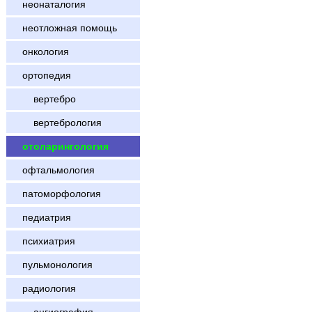
неонаталогия
неотложная помощь
онкология
ортопедия
вертебро
вертебрология
отоларингология
офтальмология
патоморфология
педиатрия
психиатрия
пульмонология
радиология