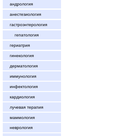
андрология
анестезиология
гастроэнтерология
гепатология
гериатрия
гинекология
дерматология
иммунология
инфектология
кардиология
лучевая терапия
маммология
неврология