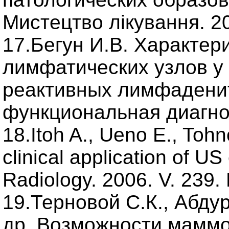
Мистецтво лікування. 20
17.Бегун И.В. Характер
лимфатических узлов у
реактивных лимфаденита
функциональная диагнос
18.Itoh A., Ueno E., Tohn
clinical application of US
Radiology. 2006. V. 239. 
19.Терновой С.К., Абдур
др. Возможности маммо