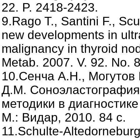
22. P. 2418-2423.
9.Rago T., Santini F., Scu
new developments in ultr
malignancy in thyroid nodu
Metab. 2007. V. 92. No. 
10.Сенча А.Н., Могутов
Д.М. Соноэластография
методики в диагностик
М.: Видар, 2010. 84 с.
11.Schulte-Altedorneburg