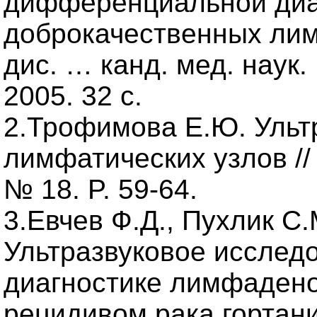
дифференциальной диаг
доброкачественных ли
дис. … канд. мед. наук
2005. 32 с.
2.Трофимова Е.Ю. Ульт
лимфатических узлов //
№ 18. P. 59-64.
3.Евчев Ф.Д., Пухлик С.
Ультразвуковое исслед
диагностике лимфадено
рецидивом рака гортани 