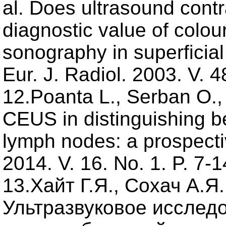
al. Does ultrasound cont
diagnostic value of colo
sonography in superficia
Eur. J. Radiol. 2003. V. 4
12.Poanta L., Serban O., 
CEUS in distinguishing b
lymph nodes: a prospecti
2014. V. 16. No. 1. P. 7-1
13.Хайт Г.Я., Сохач А.Я
Ультразвуковое исслед