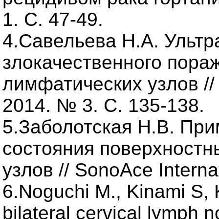
1. С. 47-49.
4.Савельева Н.А. Ультр
злокачественного пора
лимфатических узлов //
2014. № 3. С. 135-138.
5.Заболотская Н.В. Пр
состояния поверхностн
узлов // SonoAce Interna
6.Noguchi M., Kinami S, K
bilateral cervical lymph 