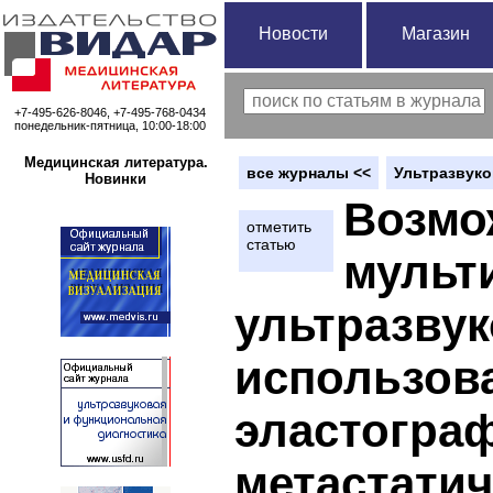
Новости
Магазин
+7-495-626-8046, +7-495-768-0434
понедельник-пятница, 10:00-18:00
Медицинская литература.
вce журналы <<
Ультразвуко
Новинки
Возмо
отметить
статью
мульт
ультразвук
использов
эластогра
метастатич