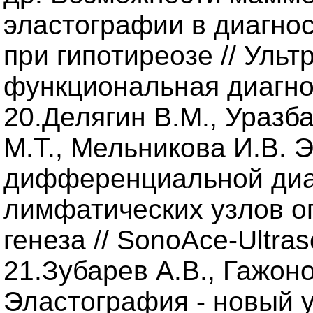
эластографии в диагно
при гипотиреозе // Ульт
функциональная диагнос
20.Делягин В.М., Уразб
М.Т., Мельникова И.В. 
дифференциальной диа
лимфатических узлов о
генеза // SonoAce-Ultras
21.Зубарев А.В., Гажоно
Эластография - новый у