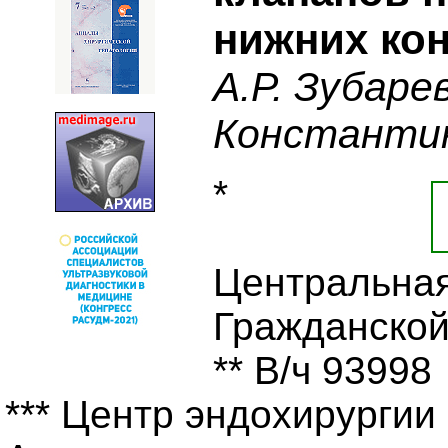
нижних ко
А.Р. Зубарев
Константино
*
Центральная
Гражданской
** В/ч 93998
*** Центр эндохирургии 