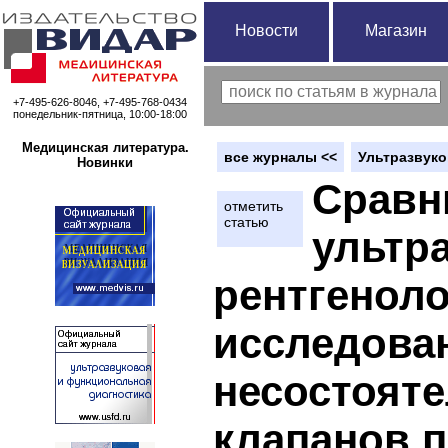
Новости
Магазин
+7-495-626-8046, +7-495-768-0434
понедельник-пятница, 10:00-18:00
Медицинская литература.
вce журналы <<
Ультразвуко
Новинки
Сравн
отметить
статью
ультр
рентгеноло
исследован
несостоят
клапанов п