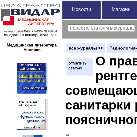
Новости
Магазин
+7-495-626-8046, +7-495-768-0434
понедельник-пятница, 10:00-18:00
Медицинская литература.
вce журналы <<
Радиология-
Новинки
О пра
отметить
статью
рентг
совмещаю
санитарки 
поясничног
-