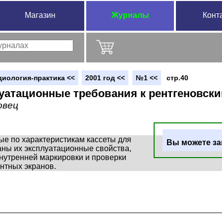
Магазин
Журналы
Конт
диология-практика <<
2001 год <<
№1 <<
стр.40
уатационные требования к рентгеновски
овец
е по характеристикам кассеты для
Вы можете за
аны их эксплуатационные свойства,
нутренней маркировки и проверки
нтных экранов.