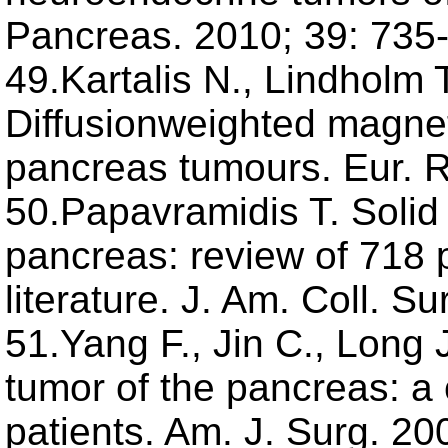
Pancreas. 2010; 39: 735
49.Kartalis N., Lindholm T.
Diffusionweighted magne
pancreas tumours. Eur. R
50.Papavramidis T. Solid
pancreas: review of 718 p
literature. J. Am. Coll. S
51.Yang F., Jin C., Long J
tumor of the pancreas: a
patients. Am. J. Surg. 20