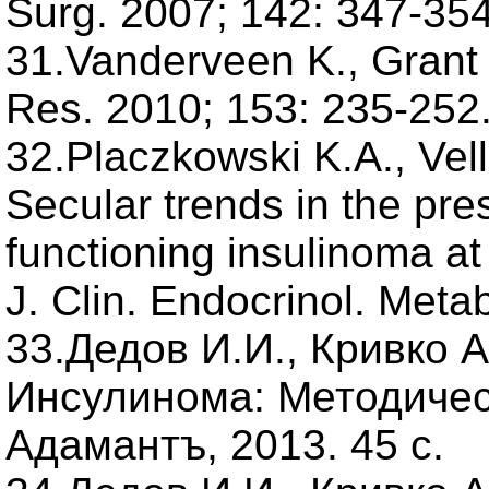
Surg. 2007; 142: 347-354
31.Vanderveen K., Grant 
Res. 2010; 153: 235-252
32.Placzkowski K.A., Vell
Secular trends in the pr
functioning insulinoma at
J. Clin. Endocrinol. Meta
33.Дедов И.И., Кривко А
Инсулинома: Методичес
Адамантъ, 2013. 45 с.