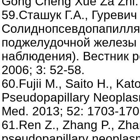
Gong Cheng Xue Za Zhi. 
59.Сташук Г.А., Гуревич
Солиднопсевдопапилля
поджелудочной железы 
наблюдения). Вестник р
2006; 3: 52-58.
60.Fujii M., Saito H., Kat
Pseudopapillary Neoplas
Med. 2013; 52: 1703-170
61.Ren Z., Zhang P., Zhan
pseudopapillary neoplasm