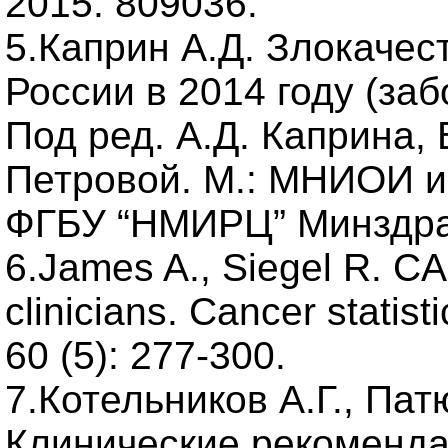
2015: 809036.
5.Каприн А.Д. Злокаче
России в 2014 году (за
Под ред. А.Д. Каприна, 
Петровой. М.: МНИОИ и
ФГБУ “НМИРЦ” Минздрав
6.James A., Siegel R. CA:
clinicians. Cancer statist
60 (5): 277-300.
7.Котельников А.Г., Пат
Клинические рекоменда