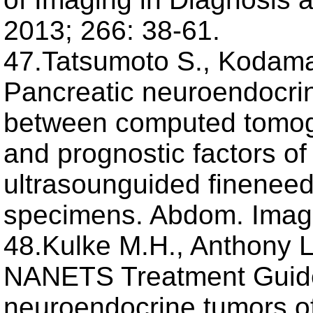
2013; 266: 38-61.
47.Tatsumoto S., Kodama Y
Pancreatic neuroendocrin
between computed tomog
and prognostic factors o
ultrasounguided fineneed
specimens. Abdom. Imagin
48.Kulke M.H., Anthony L.
NANETS Treatment Guideli
neuroendocrine tumors o