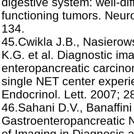
digestive system: well-di
functioning tumors. Neur
134.
45.Cwikla J.B., Nasierow
K.G. et al. Diagnostic im
enteropancreatic carcino
single NET center experi
Endocrinol. Lett. 2007; 2
46.Sahani D.V., Banaffini P
Gastroenteropancreatic 
of Imaging in Diagnosis