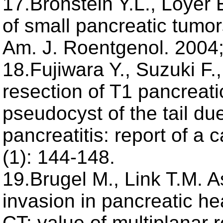
17.Bronstein Y.L., Loyer 
of small pancreatic tumor
Am. J. Roentgenol. 2004;
18.Fujiwara Y., Suzuki F.,
resection of T1 pancreat
pseudocyst of the tail du
pancreatitis: report of a
(1): 144-148.
19.Brugel M., Link T.M. 
invasion in pancreatic he
CT: value of multiplanar r