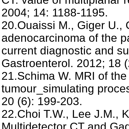
2004; 14: 1188-1195.
20.Ouaissi М., Giger U., G
adenocarcinoma of the pa
current diagnostic and su
Gastroenterol. 2012; 18 
21.Schima W. MRI of the
tumour_simulating proce
20 (6): 199-203.
22.Choi T.W., Lee J.M., K
Multidetector CT and G