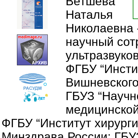
Ветшева
Наталья
Николаевна -
научный сот
ультразвуко
ФГБУ “Инстит
Вишневского
ГБУЗ “Научн
медицинской
ФГБУ “Институт хирурги
Минздрава России; ГБУ