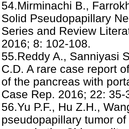
54.Mirminachi B., Farrokhz
Solid Pseudopapillary N
Series and Review Literat
2016; 8: 102-108.
55.Reddy A., Sanniyasi 
C.D. A rare case report 
of the pancreas with porta
Case Rep. 2016; 22: 35-
56.Yu P.F., Hu Z.H., Wang
pseudopapillary tumor of