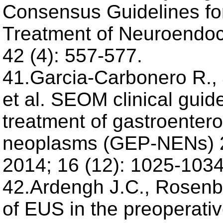
Consensus Guidelines f
Treatment of Neuroendoc
42 (4): 557-577.
41.Garcia-Carbonero R., 
et al. SEOM clinical guid
treatment of gastroenter
neoplasms (GEP-NENs) 20
2014; 16 (12): 1025-1034
42.Ardengh J.C., Rosenba
of EUS in the preoperativ