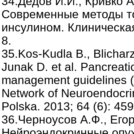
34.Дедов И.И., Кривко А
Современные методы то
инсулином. Клиническая
8.
35.Kos-Kudla B., Blichar
Junak D. et al. Pancreat
management guidelines 
Network of Neuroendocri
Polska. 2013; 64 (6): 45
36.Черноусов А.Ф., Егор
Нейроэндокринные опу