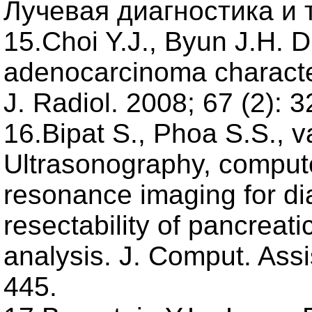
Лучевая диагностика и т
15.Choi Y.J., Byun J.H. D
adenocarcinoma character
J. Radiol. 2008; 67 (2): 
16.Bipat S., Phoa S.S., v
Ultrasonography, compu
resonance imaging for di
resectability of pancrea
analysis. J. Comput. Assi
445.