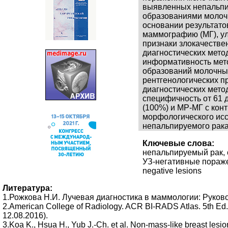
выявленных непальпи
образованиями молочн
основании результато
маммографию (МГ), у
признаки злокачестве
диагностических мето
информативность мето
образований молочных
рентгенологических п
диагностических мето
специфичность от 61
(100%) и МР-МГ с кон
морфологического ис
непальпируемого рака
Ключевые слова:
непальпируемый рак, 
УЗ-негативные поражен
negative lesions
Литература:
1.Рожкова H.И. Лучевая диагностика в маммологии: Руководс
2.American College of Radiology. ACR BI-RADS Atlas. 5th E
12.08.2016).
3.Koa K., Hsua H., Yub J.-Ch. et al. Non-mass-like breast lesi