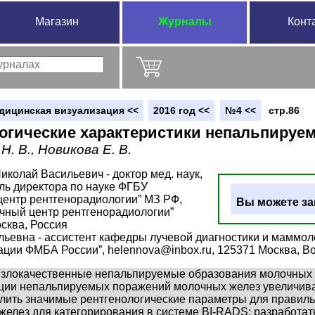
Магазин
Журналы
Конт
дицинская визуализация <<
2016 год <<
№4 <<
стр.86
огические характеристики непальпируе
Н. В., Новикова Е. В.
иколай Васильевич - доктор мед. наук,
ль директора по науке ФГБУ
центр рентгенорадиологии” МЗ РФ,
Вы можете за
чный центр рентгенорадиологии”
сква, Россия
льевна - ассистент кафедры лучевой диагностики и мамм
ии ФМБА России”, helennova@inbox.ru, 125371 Москва, Во
 злокачественные непальпируемые образования молочных 
ации непальпируемых поражений молочных желез увеличива
лить значимые рентгенологические параметры для правиль
елез для категорирования в системе BI-RADS; разработат