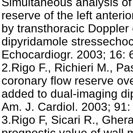
Simultaneous analysis of
reserve of the left anter
by transthoracic Doppler
dipyridamole stressechoc
Echocardiogr. 2003; 16: 
2.Rigo F., Richieri M., Pa
coronary flow reserve ov
added to dual-imaging d
Am. J. Cardiol. 2003; 91:
3.Rigo F, Sicari R., Ghera
prognostic value of wall 