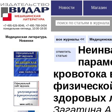
Новости
Магазин
+7-495-626-8046, +7-495-768-0434
понедельник-пятница, 10:00-18:00
Медицинская литература.
вce журналы <<
Медицинская
Новинки
Неинв
отметить
статью
парам
кровотока 
физической
здоровых 
Загатина А.