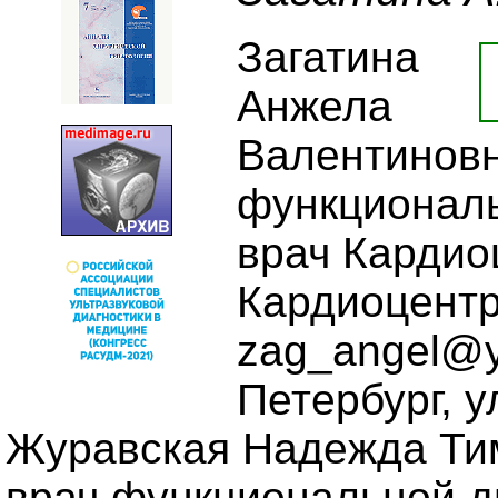
Загатина
Анжела
Валентиновна
функциональ
врач Кардио
Кардиоцентр
zag_angel@y
Петербург, у
Журавская Надежда Тим
врач функциональной д