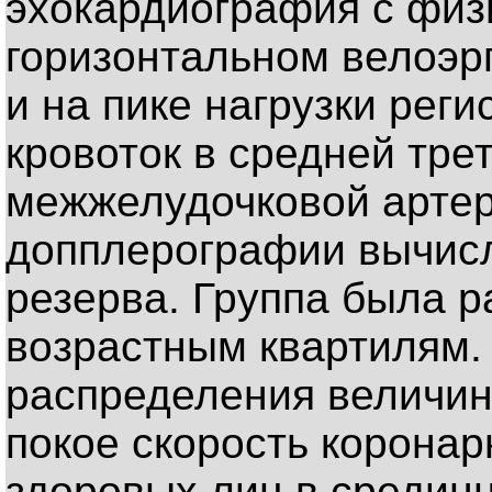
эхокардиография с физ
горизонтальном велоэрг
и на пике нагрузки рег
кровоток в средней тре
межжелудочковой арте
допплерографии вычисл
резерва. Группа была р
возрастным квартилям.
распределения величин 
покое скорость коронар
здоровых лиц в средин