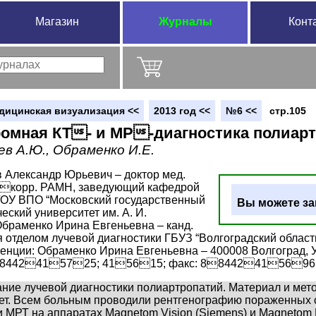
Магазин
Журналы
Конт
дицинская визуализация <<
2013 год <<
№6 <<
стр.105
омная КТ- и МР-диагностика полиар
ев А.Ю., Обраменко И.Е.
 Александр Юрьевич – доктор мед.
енкорр. РАМН, заведующий кафедрой
ГОУ ВПО “Московский государственный
Вы можете за
ский университет им. А. И.
браменко Ирина Евгеньевна – канд.
я отделом лучевой диагностики ГБУЗ “Волгоградский област
енции: Обраменко Ирина Евгеньевна – 400008 Волгоград, У
88442415725; 415615; факс: 88442415696. E
ние лучевой диагностики полиартропатий. Материал и мет
 лет. Всем больным проводили рентгенографию пораженных 
 и МРТ на аппаратах Magnetom Vision (Siemens) и Magnetom