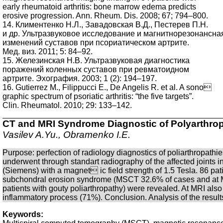
early rheumatoid arthritis: bone marrow edema predicts
erosive progression. Ann. Rheum. Dis. 2008; 67; 794–800.
14. Климентенко Н.Л., Завадовская В.Д., Пестерев П.Н.
и др. Ультразвуковое исследование и магнитнорезонансна
изменений суставов при псориатическом артрите.
Мед. виз. 2011; 5: 84–92.
15. Железинская Н.В. Ультразвуковая диагностика
поражений коленных суставов при ревматоидном
артрите. Эхография. 2003; 1 (2): 194–197.
16. Gutierrez M., Filippucci E., De Angelis R. et al. A sono
graphic spectrum of psoriatic arthritis: “the five targets”.
Clin. Rheumatol. 2010; 29: 133–142.
CT and MRI Syndrome Diagnostic of Polyarthrop
Vasilev A.Yu., Obramenko I.E.
Purpose: perfection of radiology diagnostics of poliarthropathi
underwent through standart radiography of the affected joint
(Siemens) with a magnet ic field strength of 1.5 Tesla. 86 
subchondral erosion syndrome (MSCT 32.6% of cases and at MRI
patients with gouty poliarthropathy) were revealed. At MRI als
inflammatory process (71%). Conclusion. Analysis of the results
Keywords: