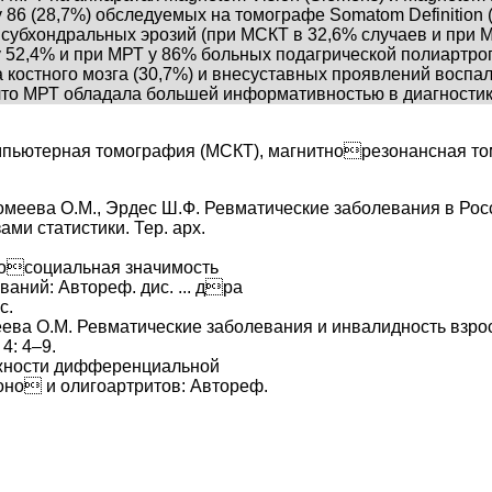
 86 (28,7%) обследуемых на томографе Somatom Definition
субхондральных эрозий (при МСКТ в 32,6% случаев и при М
у 52,4% и при МРТ у 86% больных подагрической полиартр
а костного мозга (30,7%) и внесуставных проявлений восп
 что МРТ обладала большей информативностью в диагностик
мпьютерная томография (МСКТ), магнитнорезонансная то
ломеева О.М., Эрдес Ш.Ф. Ревматические заболевания в Ро
ами статистики. Тер. арх.
косоциальная значимость
аний: Автореф. дис. ... дра
с.
еева О.М. Ревматические заболевания и инвалидность взро
 4: 4–9.
ожности дифференциальной
оно и олигоартритов: Автореф.