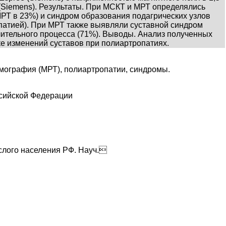
 (Siemens). Результаты. При МСКТ и МРТ определялись
РТ в 23%) и синдром образования подагрических узлов
опатией). При МРТ также выявляли суставной синдром
алительного процесса (71%). Выводы. Анализ полученных
е изменений суставов при полиартропатиях.
мография (МРТ), полиартропатии, синдромы.
ссийской Федерации
слого населения РФ. Науч.