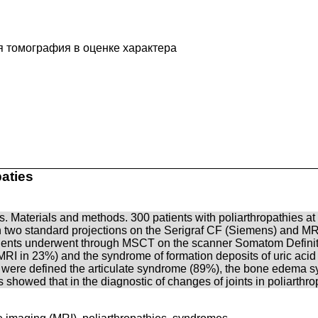
я томография в оценке характера
aties
es. Materials and methods. 300 patients with poliarthropathies at
s in two standard projections on the Serigraf CF (Siemens) an
patients underwent through MSCT on the scanner Somatom Defini
 in 23%) and the syndrome of formation deposits of uric acid 
o were defined the articulate syndrome (89%), the bone edema s
 showed that in the diagnostic of changes of joints in poliarthr