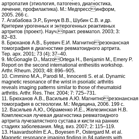
артропатия (этиология, патогенез, диагностика,
лечение, профилактика). М.: Медпрессинформ,
2005. 266 с.
7. Агабабова Э.Р., Бунчук В.В., Шубин С.В. и др.
Критерии урогенных и энтерогенных реактивных
артритов (проект). Науч.практ. ревматол. 2003; 3:
82–83.
8. Брюханов А.В., Буевич Е.И. Магнитнорезонансная
томография в диагностике ревматоидного артрита.
Тер. арх. 2001; 73 (4); 37–40.
9. McGonagle D., MarzoOrtega H., Benjamin M., Emery P.
Report on the second international enthesitis workshop.
Arthr. Rheum. 2003; 48: 896–905.
10. Cimmino M.A., Parodi M., Innocenti S. et al. Dynamic
magnetic resonance of the wrist in psoriatic arthritis
reveals imaging patterns similar to those of rheumatoid
arthritis. Arthr. Res. Ther. 2004; 7: 725–731.
11. Брюханов А.В., Васильев А.Ю. Магнитнорезонансная
томография в остеологии. М.: Медицина, 2006. 199 с.
12. Васильев А.Ю., Обраменко И.Е., Железинская Н.В.
Комплексная лучевая диагностика ревматоидного
артрита лучезапястного сустава и кисти на ранних
стадиях заболевания. Мед. виз. 2007; 2: 115–119.
13. Haavardsohlm E.A., Boyesen P., Ostergard M. et al.
Magnetic resonance imaging finding in 84 patients with