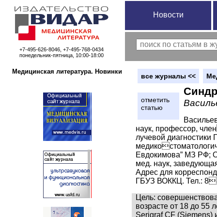
Новости
+7-495-626-8046, +7-495-768-0434
понедельник-пятница, 10:00-18:00
Медицинская литература. Новинки
вce журналы <<
Ме
Синдр
отметить
Василь
статью
Васильев
наук, профессор, чл
лучевой диагностики 
медикостоматологиче
Евдокимова” МЗ РФ; О
мед. наук, заведующа
Адрес для корреспонд
ГБУЗ ВОККЦ. Тел.: 
Цель: совершенствова
возрасте от 18 до 55
Serigraf CF (Siemens)