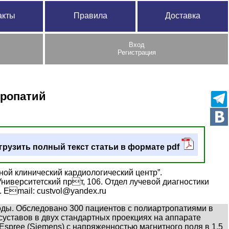
акты
Правила
Доставка
Вход
Регистрация
тропатий
грузить полный текст статьи в формате pdf
ной клинический кардиологический центр”.
ниверситетский прт, 106. Отдел лучевой диагностики
mail: custvol@yandex.ru
оды. Обследовано 300 пациентов с полиартропатиями в
суставов в двух стандартных проекциях на аппарате
 Espree (Siemens) с напряженностью магнитного поля в 1,5