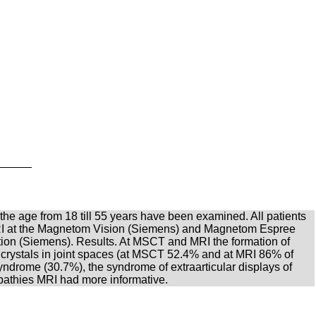
 the age from 18 till 55 years have been examined. All patients
d MRI at the Magnetom Vision (Siemens) and Magnetom Espree
tion (Siemens). Results. At MSCT and MRI the formation of
crystals in joint spaces (at MSCT 52.4% and at MRI 86% of
yndrome (30.7%), the syndrome of extraarticular displays of
opathies MRI had more informative.