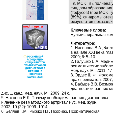
Тл. МСКТ выполнена у
синдром образования 
(тофусов) (при МСКТ 
(89%), синдромы отек
результатов показал,
Ключевые слова:
мультиспиральная ко
Литература:
1. Насонова В.А., Фо
в начале XXI века глаз
2009; 6: 5–10.
2. Галушко Е.А. Меди
ревматических заболев
мед. наук. М., 2011. 47 
3. Эрдес Ш.Ф., Фолом
практ. ревматол. 2007;
4. Бабырэ В.В. Возм
диагностики ранних м
дис. ... канд. мед. наук. М., 2009. 24 с.
5. Насонов Е.Л. Почему необходима ранняя диагностика
и лечение ревматоидного артрита? Рус. мед. журн.
2002; 10 (22): 1009–1014.
6. Беляев Г.М., Рыжко П.Г. Псориаз. Псориатическая