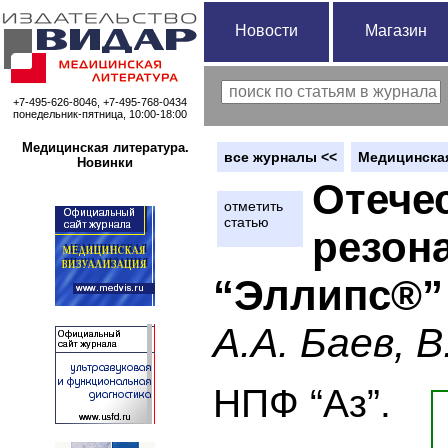
Новости
Магазин
+7-495-626-8046, +7-495-768-0434
понедельник-пятница, 10:00-18:00
Медицинская литература.
вce журналы <<
Медицинская
Новинки
Отече
отметить
статью
резон
“Эллипс®”
А.А. Баев, 
НПФ “Аз”.