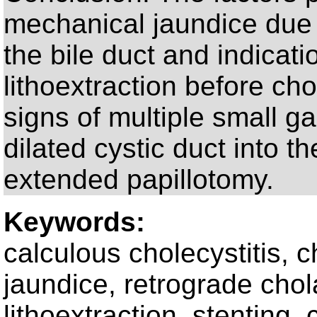
mechanical jaundice due t
the bile duct and indicatio
lithoextraction before ch
signs of multiple small ga
dilated cystic duct into th
extended papillotomy.
Keywords:
calculous cholecystitis, 
jaundice, retrograde cho
lithoextraction, stenting