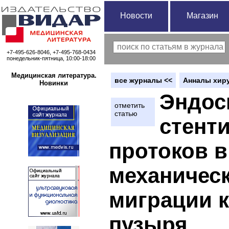
Новости
Магазин
+7-495-626-8046, +7-495-768-0434
понедельник-пятница, 10:00-18:00
Медицинская литература.
вce журналы <<
Анналы хиру
Новинки
Эндос
отметить
статью
стент
протоков 
механичес
миграции к
пузыря