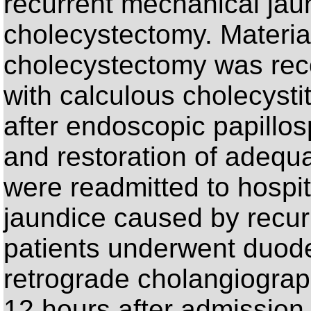
recurrent mechanical jau
cholecystectomy. Materi
cholecystectomy was rec
with calculous cholecysti
after endoscopic papillos
and restoration of adequa
were readmitted to hospit
jaundice caused by recurr
patients underwent duod
retrograde cholangiograph
12 hours after admission.