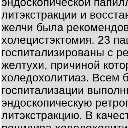
эндоскопической папил
литэкстракции и восста
желчи была рекомендов
холецистэктомия. 23 п
госпитализированы с р
желтухи, причиной кот
холедохолитиаз. Всем б
госпитализации выполн
эндоскопическую ретро
литэкстракцию. В каче
рецидива холедохолити