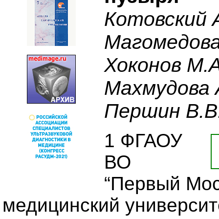
Котовский А.
Магомедова 
Хоконов М.А
Махмудова А
Першин В.В.
1 ФГАОУ
ВО
“Первый Мос
медицинский университе