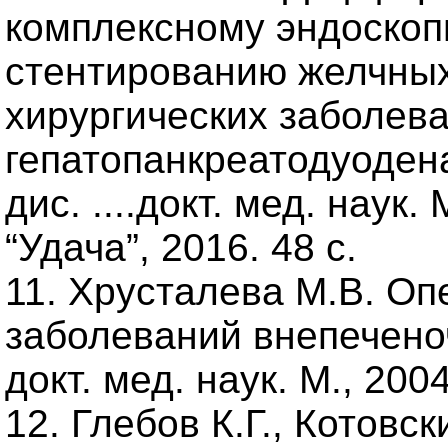
комплексному эндоскоп
стентированию желчных
хирургических заболев
гепатопанкреатодуоден
дис. ....докт. мед. наук
“Удача”, 2016. 48 с.
11. Хрусталева М.В. Оп
заболеваний внепечено
докт. мед. наук. М., 2004
12. Глебов К.Г., Котовск