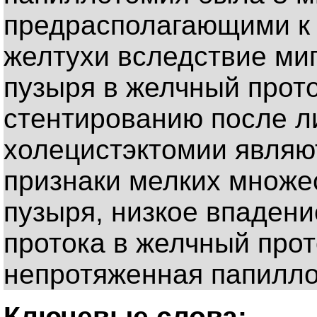
предрасполагающими к 
желтухи вследствие ми
пузыря в желчный прото
стентированию после л
холецистэктомии являю
признаки мелких множе
пузыря, низкое впаден
протока в желчный прот
непротяженная папилло
Ключевые слова: