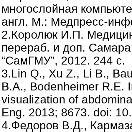
многослойная компьюте
англ. М.: Медпресс-инфо
2.Королюк И.П. Медицин
перераб. и доп. Самар
“СамГМУ”, 2012. 244 с.
3.Lin Q., Xu Z., Li B., 
B.A., Bodenheimer R.E. Im
visualization of abdomina
Eng. 2013; 8673. doi: 10
4.Федоров В.Д., Кармаза