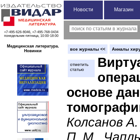
Новости
Магазин
+7-495-626-8046, +7-495-768-0434
понедельник-пятница, 10:00-18:00
Медицинская литература.
вce журналы <<
Анналы хиру
Новинки
Вирту
отметить
статью
опера
основе да
томографи
Колсанов А.
П. М., Чапл