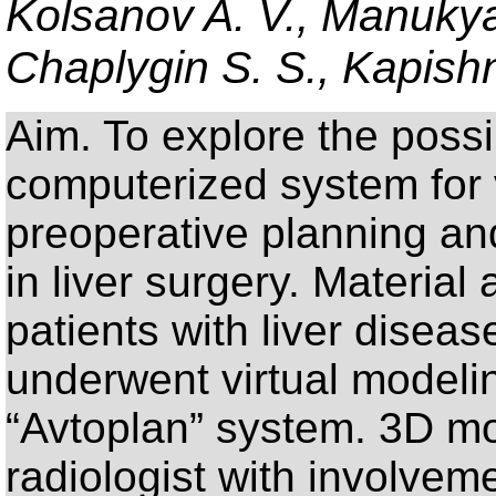
Kolsanov A. V., Manukyan
Chaplygin S. S., Kapishn
Aim. To explore the possib
computerized system for v
preoperative planning and
in liver surgery. Materia
patients with liver diseas
underwent virtual modeli
“Avtoplan” system. 3D m
radiologist with involvem