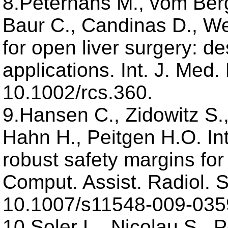
8.Peterhans M., vom Berg 
Baur C., Candinas D., We
for open liver surgery: de
applications. Int. J. Med.
10.1002/rcs.360.
9.Hansen C., Zidowitz S.
Hahn H., Peitgen H.O. Int
robust safety margins for 
Comput. Assist. Radiol. S
10.1007/s11548-009-035
10.Soler L., Nicolau S., 