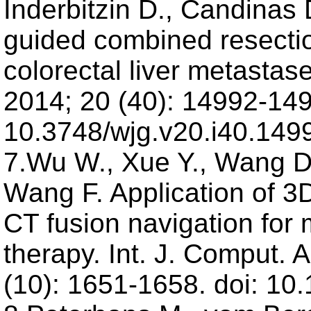
Inderbitzin D., Candinas
guided combined resectio
colorectal liver metastas
2014; 20 (40): 14992-149
10.3748/wjg.v20.i40.149
7.Wu W., Xue Y., Wang D.,
Wang F. Application of 3D
CT fusion navigation for 
therapy. Int. J. Comput. A
(10): 1651-1658. doi: 10