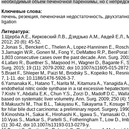
необходимый объем печеночной паренхимы, но с непредс
Ключевые слова:
печень, резекция, печеночная недостаточность, двухэтапное л
ligation
Литература:
1.Щерба А.Е., Кирковский Л.В., Дзядзько А.М., Авдей Е.Л.
2012; 20 (6): 45-52.
2.Jonas S., Benckert C., Thelen A., Lopez-Hanninen E., Rosch T
3.Jarnagin W.R., Gonen M., Fong Y., DeMatteo R.P., BenPorat L.
1,803 consecutive cases over the past decade. Ann. Surg. 2002
4.Lafaro R., Buettner S., Maqsood H., Wagner D., Bagante F., Sp
Surg. 2015; 19 (11): 2079-2092. doi 10.1007/s11605-015-2872
5.Braet F., Shleper M., Paizi M., Brodsky S., Kopeiko N., Resni
7, 1-11. doi: 10.1186/1476-5926-3-7.
6.Yamanaka K., Hatano T., Narita M., Kitamura A., Yanagida A.,
endothelial nitric oxide synthase in a rat excessive hepatectom
7.Kishi Y., Abdalla E.K., Chun Y.S., Zorzi D., Madoff D.C., Wa
based on systematic liver volumetry. Ann. Surg. 2009; 250 (4
8.Makuuchi M., Thai B.L., Takayasu K., Takayama T., Kosuge T
for hilar bile duct carcinoma: a preliminary report. Surgery. 199
9.Kinoshita H., Sakai K., Hirohashi K., Igawa S., Yamasaki O.,
10.Vyas S., Markar S., Partelli S., Fotheringham T., Low D., Im
(1): 30-42. doi 10.1007/s13193-013-0279-y.