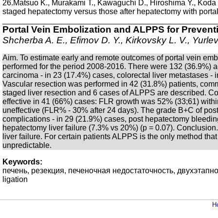
26.Matsuo K., Murakami T., Kawaguchi D., Hiroshima Y., Koda K., 
staged hepatectomy versus those after hepatectomy with portal
Portal Vein Embolization and ALPPS for Prevent
Shcherba A. E., Efimov D. Y., Kirkovsky L. V., Yurle
Aim. To estimate early and remote outcomes of portal vein embo
performed for the period 2008-2016. There were 132 (36.9%) a
carcinoma - in 23 (17.4%) cases, colorectal liver metastases - i
Vascular resection was performed in 42 (31.8%) patients, common
staged liver resection and 6 cases of ALPPS are described. Con
effective in 41 (66%) cases: FLR growth was 52% (33;61) within
uneffective (FLR% - 30% after 24 days). The grade B+C of post 
complications - in 29 (21.9%) cases, post hepatectomy bleeding
hepatectomy liver failure (7.3% vs 20%) (p = 0.07). Conclusion. 
liver failure. For certain patients ALPPS is the only method t
unpredictable.
Keywords:
печень, резекция, печеночная недостаточность, двухэтапное л
ligation
Н