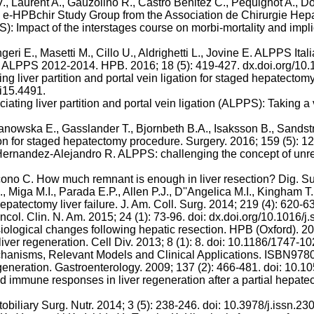
 Laurent A., Gauzolino R., Castro Benitez C., Pequignot A., Donck
e e-HPBchir Study Group from the Association de Chirurgie Hepat
S): Impact of the interstages course on morbi-mortality and impl
geri E., Masetti M., Cillo U., Aldrighetti L., Jovine E. ALPPS Ita
t of ALPPS 2012-2014. HPB. 2016; 18 (5): 419-427. dx.doi.org/10
 liver partition and portal vein ligation for staged hepatectomy 
.i15.4491.
ng liver partition and portal vein ligation (ALPPS): Taking a vi
ianowska E., Gasslander T., Bjornbeth B.A., Isaksson B., Sandst
igation for staged hepatectomy procedure. Surgery. 2016; 159 (5):
ernandez-Alejandro R. ALPPS: challenging the concept of unresect
cono C. How much remnant is enough in liver resection? Dig. Su
, Miga M.I., Parada E.P., Allen P.J., D''Angelica M.I., Kingham 
-hepatectomy liver failure. J. Am. Coll. Surg. 2014; 219 (4): 620-
ol. Clin. N. Am. 2015; 24 (1): 73-96. doi: dx.doi.org/10.1016/j
iological changes following hepatic resection. HPB (Oxford). 20
 liver regeneration. Cell Div. 2013; 8 (1): 8. doi: 10.1186/1747-10
echanisms, Relevant Models and Clinical Applications. ISBN97
eneration. Gastroenterology. 2009; 137 (2): 466-481. doi: 10.10
 immune responses in liver regeneration after a partial hepatect
obiliary Surg. Nutr. 2014; 3 (5): 238-246. doi: 10.3978/j.issn.2