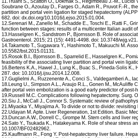
11.Truant S., Scatton O., Dokmak S., Regimbeau J.-M., Lucidi V.,
Soubrane O., Azoulay D., Farges O., Adam R., Pruvot F.-R., th
partition and portal vein ligation for staged hepatectomy (ALPP
682. doi: dx.doi.org/10.1016/j.ejso.2015.01.004.
12.Serenari M., Zanello M., Schadde E., Toschi E., Ratti F., Grin
function between stages: results of a multicenter Italian audi
13.Hasselgren K., Sandstrom P., Bjornsson B. Role of associating
Gastroenterol. 2015; 21 (15): 4491-4498. doi: 10.3748/wjg.v21
14.Takamoto T., Sugawara Y., Hashimoto T., Makuuchi M. Associati
10.5582/bst.2015.01131.
15.Rosok B.I., Bjornsson B., Sparrelid E., Hasselgren K., Pom
feasibility of the associating liver partition and portal vein l
16.Bertens K.A., Hawel J., Lung K., Buac S., Pineda-Solis K., H
287. doi: 10.1016/j.ijsu.2014.12.008.
17.Guglielmi А., Ruzzenente A., Conci S., Valdegamberi A., Ia
18.Leung U., Simpson A.L., Araujo R.L., Gonen M., McAuliffe C.
after portal vein embolization is a good early predictor of post
19.Russell M.C. Complications following hepatectomy. Surg. Onc
20.Siu J., McCall J., Connor S. Systematic review of pathophys
21.Miyaoka Y., Miyajima A. To divide or not to divide: revisiting
22.Udayan M. Apte. Liver Regeneration, 1st Edition. Basic M
23.Duncan A.W., Dorrell C., Grompe M. Stem cells and liver reg
24.Sato Y., Tsukada K., Hatakeyama K. Role of shear stress and
10.1007/BF02482962.
25.Kauffmann R., Fong Y. Post-hepatectomy liver failure. Hepat