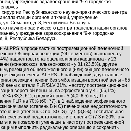
каней, учреждение здравоохранения “9-я городская
 Беларусь
хирургии Республиканского научно-практического центра
рансплантации органов и тканей, учреждение
к, ул. Семашко, д. 8, Республика Беларусь
кого научно-практического центра трансплантации органов
 тканей, учреждение здравоохранения “9-я городская
 д. 8, Республика Беларусь
 и ALPPS в профилактике пострезекционной печеночной
печени. Обширная резекция (?4 сегментов) выполнена у
,4%) пациентов, гепатоцеллюлярная карцинома - у 23
ни (эхинококкоз, альвеококкоз) - у 31 (23,5%), другие
ным, резекция общего желчного и (или) общего печеночного
ю резекцию печени: ALPPS - 6 наблюдений, двухэтапные
ирная резекция печени без эмболизации воротной вены - 85
ой вены считали FLR/SLV 31%. Частоту пострезекционной
изация воротной вены была эффективна у 41 (66,1%)
 (33,3; 61), средний срок - 5 (4,0; 6,5) нед. По
ичения FLR на 70% (60; 77), в 1 наблюдении эффективного
ски значимая (степень B и C) печеночная недостаточность
течение (степень C по ISGLS) - у 5 (3,8%). Госпитальная
 печеночной недостаточности степени C (7,3 и 20%; р =
ом этапе позволяет уменьшить частоту пострезекционной
ляющим выполнить радикальную операцию и сохранить