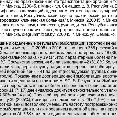
кий научно-практический центр трансплантации органов и т
г. Минска, 220045, г. Минск, ул. Семашко, д. 8, Республика
фович - заведующий отделением рентгенэндоваскулярной 
ов и тканей, Республиканский научно-практический центр т
городская клиническая больница” г. Минска, 220045, г. Минс
- доктор мед. наук, профессор, руководитель Республиканс
нский научно-практический центр трансплантации органов и
 г. Минска, olegrumm@tut.by, 220045, г. Минск, ул. Семашко,
шие и отдаленные результаты эмболизации воротной вены
ериал и методы. С 2008 по 2016 г выполнено 358 резекций 
 Холангиоцеллюлярная карцинома диагностирована у 48 (36
оректального рака - у 19 (14,4%), паразитарные болезни пече
,3%). Сосудистая резекция была выполнена 42 (31,8%) боль
. Анализу подвергли группу пациентов, перенесших обширну
ией воротной вены - 41 пациент (исследуемая группа), обш
нтроля). Показанием к дооперационной эмболизации воротн
чности оценивали по критериям ISGLS. Результаты. Эмбол
ый прирост остаточного объема печеночной ткани составил 52%
рок 11 (7; 17) дней удалось добиться относительного увел
R 30% за 24 дня). После обширной резекции печени клиниче
- у 39 (29,5%), билиарные осложнения - у 29 (21,9%), крово
отной вены позволило уменьшить частоту пострезекционной
и с эмболизацией или лигированием воротной вены на перв
пациентов ALPPS является единственным способом, позво