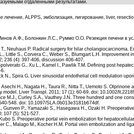
казуемыми отдаленными результатами.
ечение, ALPPS, эмболизация, лигирование, liver, resection, l
, Минов А.Ф., Болонкин Л.С., Руммо О.О. Резекция печени в 
., Neuhaus P. Radical surgery for hilar cholangiocarcinoma. Eur
, Little S., Corvera C., Weber S., Blumgart L.H. Improvement in 
; 236 (4): 397-406, discussion 406-407.
olverato G., Xu L., Kamel I., Pawlik T.M. Defining post hepatect
-6.
ck N., Spira G. Liver sinusoidal endothelial cell modulation upon
 Asechi H., Nagata H., Taura R., Nitta T., Uemoto S. Olprinone a
y model. Liver Transpl. 2011; 17 (1): 60-69. doi: 10.1002/lt.2218
llace M.J., Curley S.A., Vauthey J.N. Three hundred and one co
): 540-548. doi: 10.1097/SLA.0b013e3181b674df.
., Gunven P., Yamazaki S., Hasegawa H., Ozaki H. Preoperative 
0; 107 (5): 521-527.
 Kubo S. Preoperative portal vein embolization for hepatocellula
ber C., Malago M., Kocher H.M. Portal vein embolization and lig