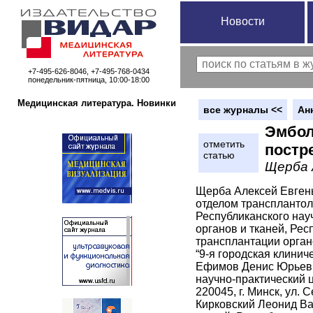
Новости
+7-495-626-8046, +7-495-768-0434
понедельник-пятница, 10:00-18:00
Медицинская литература. Новинки
вce журналы <<
Ан
Эмбол
отметить
постр
статью
Щерба А
Щерба Алексей Евгенье
отделом трансплантол
Республиканского нау
органов и тканей, Ре
трансплантации орган
“9-я городская клиниче
Ефимов Денис Юрьевич
научно-практический ц
220045, г. Минск, ул. 
Кирковский Леонид Вал