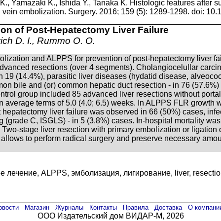
Yamazaki K., Ishida Y., Tanaka K. Histologic features after surge
 vein embolization. Surgery. 2016; 159 (5): 1289-1298. doi: 10.
ion of Post-Hepatectomy Liver Failure
vich D. I., Rummo O. O.
lization and ALPPS for prevention of post-hepatectomy liver fai
dvanced resections (over 4 segments). Cholangiocelullar carci
n 19 (14.4%), parasitic liver diseases (hydatid disease, alveoco
 bile and (or) common hepatic duct resection - in 76 (57.6%) ca
trol group included 85 advanced liver resections without portal
 average terms of 5.0 (4.0; 6.5) weeks. In ALPPS FLR growth was
hepatectomy liver failure was observed in 66 (50%) cases, infect
 (grade C, ISGLS) - in 5 (3,8%) cases. In-hospital mortality wa
Two-stage liver resection with primary embolization or ligation 
hat allows to perform radical surgery and preserve necessary am
ечение, ALPPS, эмболизация, лигирование, liver, resection, l
овости
Магазин
Журналы
Контакты
Правила
Доставка
О компани
ООО Издательский дом ВИДАР-М, 2026