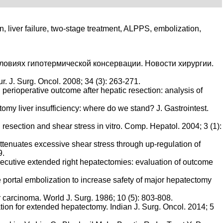
iver failure, two-stage treatment, ALPPS, embolization,
условиях гипотермической консервации. Новости хирургии.
. J. Surg. Oncol. 2008; 34 (3): 263-271.
perioperative outcome after hepatic resection: analysis of
omy liver insufficiency: where do we stand? J. Gastrointest.
 resection and shear stress in vitro. Comp. Hepatol. 2004; 3 (1):
ttenuates excessive shear stress through up-regulation of
9.
nsecutive extended right hepatectomies: evaluation of outcome
portal embolization to increase safety of major hepatectomy
r carcinoma. World J. Surg. 1986; 10 (5): 803-808.
ation for extended hepatectomy. Indian J. Surg. Oncol. 2014; 5