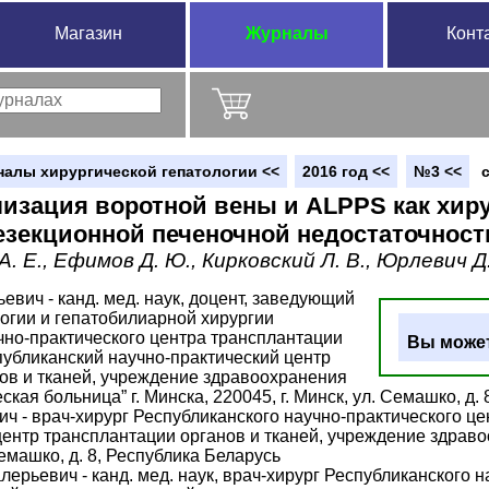
Магазин
Журналы
Конт
налы хирургической гепатологии <<
2016 год <<
№3 <<
изация воротной вены и ALPPS как хир
езекционной печеночной недостаточност
. Е., Ефимов Д. Ю., Кирковский Л. В., Юрлевич Д.
вич - канд. мед. наук, доцент, заведующий
огии и гепатобилиарной хирургии
чно-практического центра трансплантации
Вы может
спубликанский научно-практический центр
ов и тканей, учреждение здравоохранения
ская больница” г. Минска, 220045, г. Минск, ул. Семашко, д.
 - врач-хирург Республиканского научно-практического це
ентр трансплантации органов и тканей, учреждение здравоо
Семашко, д. 8, Республика Беларусь
ерьевич - канд. мед. наук, врач-хирург Республиканского 