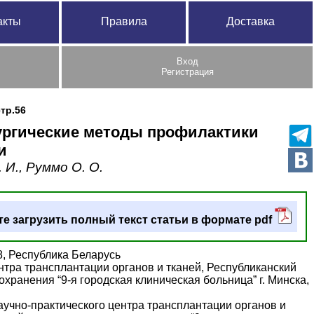
акты
Правила
Доставка
Вход
Регистрация
стр.56
ургические методы профилактики
и
 И., Руммо О. О.
е загрузить полный текст статьи в формате pdf
 8, Республика Беларусь
нтра трансплантации органов и тканей, Республиканский
хранения “9-я городская клиническая больница” г. Минска,
научно-практического центра трансплантации органов и