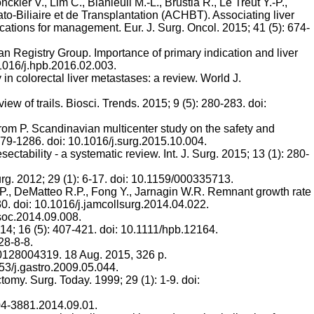
ier V., Lim C., Blanleuil M.-L., Brustia R., Le Treut Y.-P.,
o-Biliaire et de Transplantation (ACHBT). Associating liver
ications for management. Eur. J. Surg. Oncol. 2015; 41 (5): 674-
lian Registry Group. Importance of primary indication and liver
.1016/j.hpb.2016.02.003.
in colorectal liver metastases: a review. World J.
ew of trails. Biosci. Trends. 2015; 9 (5): 280-283. doi:
rom P. Scandinavian multicenter study on the safety and
 1279-1286. doi: 10.1016/j.surg.2015.10.004.
ability - a systematic review. Int. J. Surg. 2015; 13 (1): 280-
rg. 2012; 29 (1): 6-17. doi: 10.1159/000335713.
T.P., DeMatteo R.P., Fong Y., Jarnagin W.R. Remnant growth rate
630. doi: 10.1016/j.jamcollsurg.2014.04.022.
.soc.2014.09.008.
14; 16 (5): 407-421. doi: 10.1111/hpb.12164.
28-8-8.
80128004319. 18 Aug. 2015, 326 p.
53/j.gastro.2009.05.044.
omy. Surg. Today. 1999; 29 (1): 1-9. doi:
304-3881.2014.09.01.