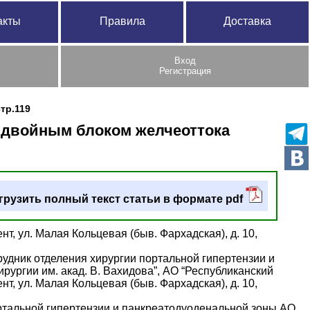
акты
Правила
Доставка
Вход
Регистрация
стр.119
 двойным блоком желчеоттока
грузить полный текст статьи в формате pdf
т, ул. Малая Кольцевая (быв. Фархадская), д. 10,
рудник отделения хирургии портальной гипертензии и
ургии им. акад. В. Вахидова”, АО “Республиканский
т, ул. Малая Кольцевая (быв. Фархадская), д. 10,
ртальной гипертензии и панкреатодуоденальной зоны АО