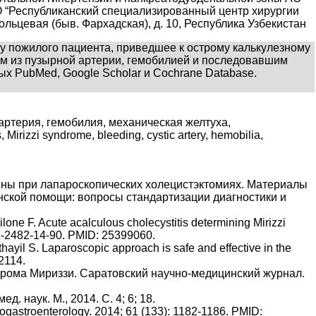
АО “Республиканский специализированный центр хирургии
Кольцевая (быв. Фархадская), д. 10, Республика Узбекистан
у пожилого пациента, приведшее к острому калькулезному
ем из пузырной артерии, гемобилией и последовавшим
х PubMed, Google Scholar и Cochrane Database.
артерия, гемобилия, механическая желтуха,
irizzi syndrome, bleeding, cystic artery, hemobilia,
чины при лапароскопических холецистэктомиях. Материалы
нской помощи: вопросы стандартизации диагностики и
ilone F. Acute acalculous cholecystitis determining Mirizzi
471-2482-14-90. PMID: 25399060.
hayil S. Laparoscopic approach is safe and effective in the
2114.
индрома Мириззи. Саратовский научно-медицинский журнал.
 наук. М., 2014. С. 4; 6; 18.
togastroenterology. 2014; 61 (133): 1182-1186. PMID: