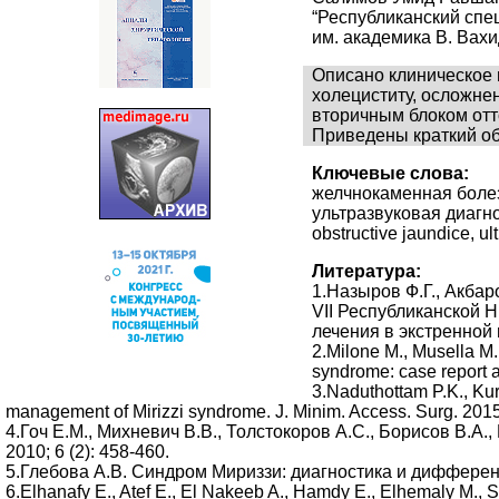
“Республиканский спе
им. академика В. Вахи
Описано клиническое 
холециститу, осложне
вторичным блоком отт
Приведены краткий об
Ключевые слова:
желчнокаменная болез
ультразвуковая диагност
obstructive jaundice, u
Литература:
1.Назыров Ф.Г., Акба
VII Республиканской 
лечения в экстренной 
2.Milone M., Musella M.,
syndrome: case report 
3.Naduthottam P.K., Kur
management of Mirizzi syndrome. J. Minim. Access. Surg. 201
4.Гоч Е.М., Михневич В.В., Толстокоров А.С., Борисов В.
2010; 6 (2): 458-460.
5.Глебова А.В. Синдром Мириззи: диагностика и дифференцир
6.Elhanafy E., Atef E., El Nakeeb A., Hamdy E., Elhemaly M., 