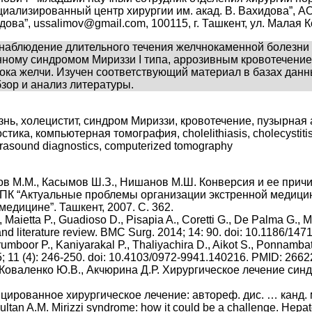
циализированный центр хирургии им. акад. В. Вахидова”, 
дова”, ussalimov@gmail.com, 100115, г. Ташкент, ул. Малая 
наблюдение длительного течения желчнокаменной болезни 
нному синдромом Мириззи I типа, аррозивным кровотечени
ока желчи. Изучен соответствующий материал в базах данны
зор и анализ литературы.
нь, холецистит, синдром Мириззи, кровотечение, пузырная 
ика, компьютерная томография, cholelithiasis, cholecystitis, M
ltrasound diagnostics, computerized tomography
ров М.М., Касымов Ш.З., Нишанов М.Ш. Конверсия и ее при
НПК “Актуальные проблемы организации экстренной медици
медицине”. Ташкент, 2007. С. 362.
 Maietta P., Guadioso D., Pisapia A., Coretti G., De Palma G., M
and literature review. BMC Surg. 2014; 14: 90. doi: 10.1186/1
umboor P., Kaniyarakal P., Thaliyachira D., Aikot S., Ponnambat
5; 11 (4): 246-250. doi: 10.4103/0972-9941.140216. PMID: 2662
А., Коваленко Ю.В., Акчюрина Д.Р. Хирургическое лечение с
ованное хирургическое лечение: автореф. дис. … канд. мед.
Sultan A.M. Mirizzi syndrome: how it could be a challenge. Hepa