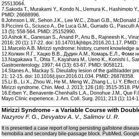
25513064.
7.Sakoda T., Murakami Y., Kondo N., Uemura K., Hashimoto Y., N
PMID: 26688996.
8.Johnson L.W., Sehon J.K., Lee W.C., Zibari G.B., McDonald J.
9.Piccinni G., Sciusco A., De Luca G.M., Gurrado G., Pasculli A
13 (5): 558-564. PMID: 25152990.
10.Ashok K., Ganesan S., Anand P., Anu B., Rajneesh K., Vinay 
2016; 20 (1): 17-22. doi: 10.14701/kjhbps.2016.20.1.17. PMID
11.Marcelo A.B. Mirizzi syndrome: history, current knowledge a
12.Колкин Я.Г., Хацко В.В., Дудин А.М., Комарь Е.Л., Фоми 
13.Nagakawa T., Ohta T., Kayahara M., Ueno K., Konishi I., San
Gastroenterology. 1997; 44 (13): 63-67. PMID: 9058121.
14.Stanes A., Mackay S. Dieulafoy lesion of the gallbladder pre
21: 12-15. doi: 10.1016/j.ijscr.2016.01.034. PMID: 26878358.
15.Li B., Li X., Zhou W., He M., Meng W., Zhang L., Li Y. Eff
Mirizzi syndrome. Chin. Med. J. 2013; 126 (18): 3515-3518. P
16.Erben Y., Benavente-Chenhalls L.A., Donohue J.M., Que F.G
Mayo Clinic experience. J. Am. Coll. Surg. 2011; 213 (1): 114
Mirizzi Syndrome - a Variable Course with Doubl
Nazyrov F. G., Devyatov A. V., Salimov U. R.
It is presented a case report of long persisting gallstone diseas
hemobilia and secondary bile-passage block. PubMed, Google S