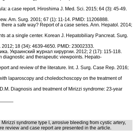
a: a case report. Hiroshima J. Med. Sci. 2015; 64 (3): 45-49.
view. Am. Surg. 2001; 67 (1): 11-14. PMID: 11206888.
is there a safe way? Report of a case series. Ann. Hepatol. 2014;
ts at a single center. Korean J. Hepatobiliary Pancreat. Surg.
ol. 2012; 18 (34): 4639-4650. PMID: 23002333.
ка. Украинский журнал хирургии. 2012; 2 (17): 115-118.
om diagnostic and therapeutic viewpoints. Hepato-
rt and review of the literature. Int. J. Surg. Case Rep. 2016;
 with laparoscopy and choledochoscopy on the treatment of
D.M. Diagnosis and treatment of Mirizzi syndrome: 23-year
 Mirizzi syndrome type I, arrosive bleeding from cystic artery,
eview and case report are presented in the article.