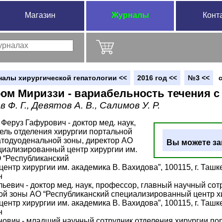
Магазин
Журналы
Конт
налы хирургической гепатологии <<
2016 год <<
№3 <<
ом Мириззи - вариабельность течения с
 Ф. Г., Девятов А. В., Салимов У. Р.
Феруз Гафурович - доктор мед. наук,
ель отделения хирургии портальной
атодуоденальной зоны, директор АО
Вы можете за
циализированный центр хирургии им.
О “Республиканский
нтр хирургии им. академика В. Вахидова”, 100115, г. Ташкен
н
ьевич - доктор мед. наук, профессор, главный научный сот
й зоны АО “Республиканский специализированный центр хир
нтр хирургии им. академика В. Вахидова”, 100115, г. Ташкен
н
вич - младший научный сотрудник отделения хирургии по