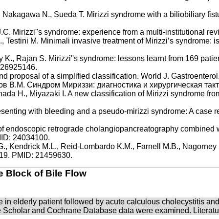
akagawa N., Sueda T. Mirizzi syndrome with a biliobiliary fistul
C. Mirizzi''s syndrome: experience from a multi-institutional re
., Testini M. Minimali invasive treatment of Mirizzi’s syndrome: 
K., Rajan S. Mirizzi''s syndrome: lessons learnt from 169 patien
: 26925146.
nd proposal of a simplified classification. World J. Gastroenter
нов В.М. Синдром Mириззи: диагностика и хирургическая такти
ada H., Miyazaki I. A new classification of Mirizzi syndrome fr
senting with bleeding and a pseudo-mirizzi syndrome: A case repo
ect of endoscopic retrograde cholangiopancreatography combined
MID: 24034100.
., Kendrick M.L., Reid-Lombardo K.M., Farnell M.B., Nagorney 
-119. PMID: 21459630.
e Block of Bile Flow
e in elderly patient followed by acute calculous cholecystitis and
cholar and Cochrane Database data were examined. Literature r