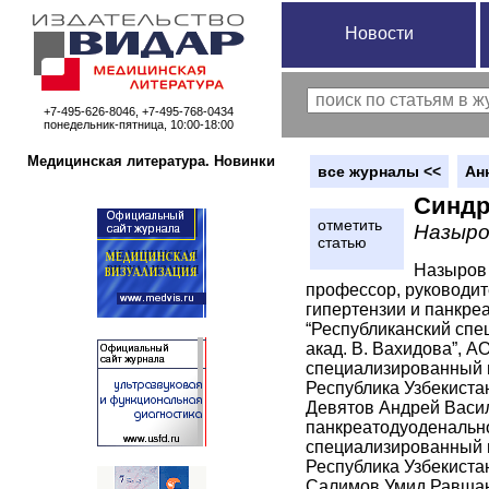
Новости
+7-495-626-8046, +7-495-768-0434
понедельник-пятница, 10:00-18:00
Медицинская литература. Новинки
вce журналы <<
Ан
Синдр
отметить
Назыров
статью
Назыров 
профессор, руководит
гипертензии и панкре
“Республиканский спе
акад. В. Вахидова”, А
специализированный це
Республика Узбекиста
Девятов Андрей Васил
панкреатодуоденально
специализированный це
Республика Узбекиста
Салимов Умид Равшано