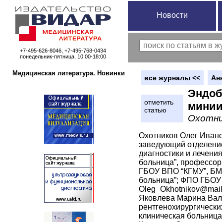
Новости
+7-495-626-8046, +7-495-768-0434
понедельник-пятница, 10:00-18:00
Медицинская литература. Новинки
вce журналы <<
Ан
Эндоб
отметить
минии
статью
Охотник
Охотников Олег Иванов
заведующий отделени
диагностики и лечени
больница”, профессор
ГБОУ ВПО “КГМУ”, БМУ
больница”; ФПО ГБОУ 
Oleg_Okhotnikov@mail.
Яковлева Марина Вале
рентгенохирургически
клиническая больница