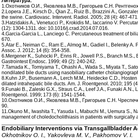
Литература:
1.Охотников О.И., Яковлева М.В., Григорьев С.Н. Рентгено
2.Lopera J.E., Kirsch D., Qian Z., Ruiz B., Brazzini A., Gonzal
the swine. Cardiovasc. Intervent. Radiol. 2005; 28 (4): 467-471
3.Hatzidakis A., Venetucci P., Krokidis M., Iaccarino V. Percuta
(12): 1304-1311. doi: 10.1016/j.crad.2014.07.016.
4.Garcia-Garcia L., Lanciego C. Percutaneous treatment of bilia
670.
5.Atar E., Neiman C., Ram E., Almog M., Gadiel I., Belenky A. P
Assoc. J. 2012; 14 (6): 354-358.
6.Mergener K., Suhocki P., Enns R., Jowell P.S., Branch M.S., 
Gastrointest Endosc. 1999; 49 (2): 240-242.
7.Tamada K., Tomiyama T., Ohashi A., Wada S., Miyata T., Sato
nondilated bile ducts using nasobiliary catheter cholangiograp
8.Kuhn J.P., Busemann A., Lerch M.M., Heidecke C.D., Hosten N.
dilated intrahepatic bile ducts. Am. J. Roentgenol. 2010; 195 
9.Funaki B., Zaleski G.X., Straus C.A., Leef J.A., Funaki A.N., 
Roentgenol. 1999; 173 (6): 1541-1544.
10.Охотников О.И., Яковлева М.В., Григорьев С.Н. Чреспе
90.
11.Okuno M., Iwashita T., Yasuda I., Mabuchi M., Uemura S., N
management of choledocholithiasis in patients with surgically
Endobiliary Interventions via Transgallbladder 
Okhotnikov O. I., Yakovleva M. V., Pakhomov V. I.