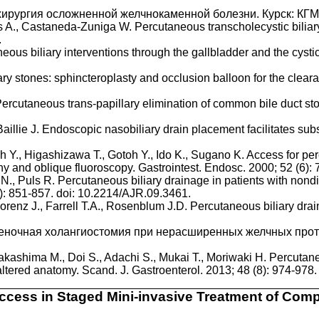
хирургия осложненной желчнокаменной болезни. Курск: КГМУ
es A., Castaneda-Zuniga W. Percutaneous transcholecystic biliary 
.
neous biliary interventions through the gallbladder and the cysti
ry stones: sphincteroplasty and occlusion balloon for the clearan
ercutaneous trans-papillary elimination of common bile duct ston
Baillie J. Endoscopic nasobiliary drain placement facilitates 
h Y., Higashizawa T., Gotoh Y., Ido K., Sugano K. Access for pe
hy and oblique fluoroscopy. Gastrointest. Endosc. 2000; 52 (6):
, Puls R. Percutaneous biliary drainage in patients with nondil
(4): 851-857. doi: 10.2214/AJR.09.3461.
Lorenz J., Farrell T.A., Rosenblum J.D. Percutaneous biliary drain
ченочная холангиостомия при нерасширенных желчных проток
akashima M., Doi S., Adachi S., Mukai T., Moriwaki H. Percutan
 altered anatomy. Scand. J. Gastroenterol. 2013; 48 (8): 974-9
Access in Staged Mini-invasive Treatment of Compl