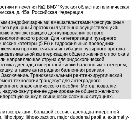
остики и лечения №2 БМУ “Курская областная клиническая
Сумская, д. 45a, Российская Федерация
адными эндобилиарными вмешательствами чреспузырным
через пузырный проток был успешно осуществлен у 36
сию и литэкстракцию для купирования острого
зиологического риска. Для катетеризации пузырного
еские катетеры (5 Fr) и гидрофильные проводники
бщем желчном протоке считали интубацию пузырного протока
ансвезикальной катетеризации общего желчного протока в
ли направляющая струна для эндоскопической
осочка двенадцатиперстной кишки баллонным катетером,
кишку, а также антеградная баллонная ревизия
. Заключение. Трансвезикальный рентгенхирургический
емент технологии “рандеву” для антеградного
онного эндоскопического пособия. Метод позволяет
, наружновнутреннее дренирование общего желчного
типерстную кишку в клинически сложных ситуациях.
 литэкстракция, большой сосочек двенадцатиперстной
thotripsy, lithoextraction, major duodenal papilla, externally-