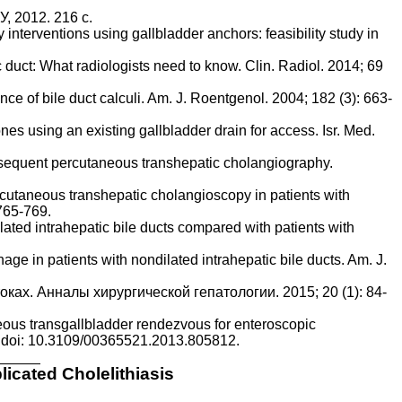
, 2012. 216 c.
interventions using gallbladder anchors: feasibility study in
c duct: What radiologists need to know. Clin. Radiol. 2014; 69
ce of bile duct calculi. Am. J. Roentgenol. 2004; 182 (3): 663-
es using an existing gallbladder drain for access. Isr. Med.
subsequent percutaneous transhepatic cholangiography.
rcutaneous transhepatic cholangioscopy in patients with
 765-769.
ated intrahepatic bile ducts compared with patients with
age in patients with nondilated intrahepatic bile ducts. Am. J.
ах. Анналы хирургической гепатологии. 2015; 20 (1): 84-
eous transgallbladder rendezvous for enteroscopic
78. doi: 10.3109/00365521.2013.805812.
icated Cholelithiasis