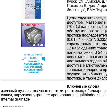
Курск, ул. Сумская, д
Пахомов Вадим Игорев
больница”, БМУ “Курск
Цель. Улучшить резу
доступом. Материал и
(70,6%) пациентов. П
обструктивного холец
протока последовател
(0,018'''', 0,025''''
соразмерным интродью
12 наблюдениях тран
папиллотомии. В 24 н
дислокация фрагменто
дистального отдела о
доступ в магистральн
транспапиллярного п
осуществить баллонн
протока, а также дис
Ключевые слова:
желчный пузырь, желчные протоки, рентгенэндобилиарные 
кишки, наружновнутреннее дренирование, gallbladder, bile ducts,
internal drainage