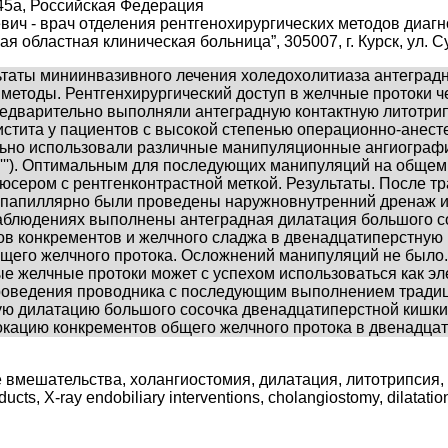
. 45a, Российская Федерация
ич - врач отделения рентгенохирургических методов диагн
ая областная клиническая больница”, 305007, г. Курск, ул. 
льтаты миниинвазивного лечения холедохолитиаза антегр
 методы. Рентгенхирургический доступ в желчные протоки 
редварительно выполняли антеградную контактную литотрип
истита у пациентов с высокой степенью операционно-анесте
ьно использовали различные манипуляционные ангиографич
, 0,035''''). Оптимальным для последующих манипуляций на о
сером с рентгенконтрастной меткой. Результаты. После тр
спапиллярно были проведены наружновнутренний дренаж и
аблюдениях выполнены антеградная дилатация большого с
в конкрементов и желчного сладжа в двенадцатиперстную 
бщего желчного протока. Осложнений манипуляций не было
ые желчные протоки может с успехом использоваться как эл
роведения проводника с последующим выполнением традици
ую дилатацию большого сосочка двенадцатиперстной кишки
локацию конкрементов общего желчного протока в двенадца
вмешательства, холангиостомия, дилатация, литотрипсия,
 X-ray endobiliary interventions, cholangiostomy, dilatation, li