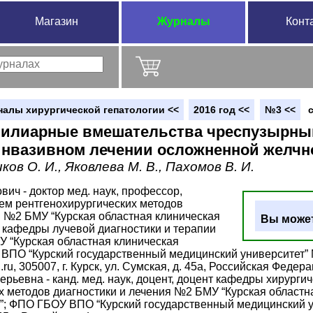
Магазин
Журналы
Конт
налы хирургической гепатологии <<
2016 год <<
№3 <<
илиарные вмешательства чреспузырным
нвазивном лечении осложненной желчн
ов О. И., Яковлева М. В., Пахомов В. И.
ич - доктор мед. наук, профессор,
ем рентгенохирургических методов
я №2 БМУ “Курская областная клиническая
Вы может
 кафедры лучевой диагностики и терапии
 “Курская областная клиническая
ВПО “Курский государственный медицинский университет”
ru, 305007, г. Курск, ул. Сумская, д. 45a, Российская Федер
рьевна - канд. мед. наук, доцент, доцент кафедры хирург
х методов диагностики и лечения №2 БМУ “Курская областн
”; ФПО ГБОУ ВПО “Курский государственный медицинский ун