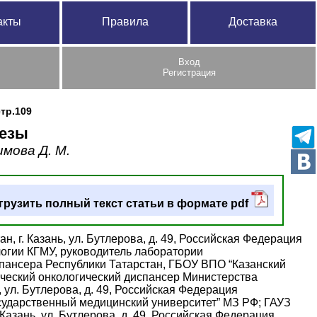
акты
Правила
Доставка
Вход
Регистрация
стр.109
лезы
имова Д. М.
грузить полный текст статьи в формате pdf
, г. Казань, ул. Бутлерова, д. 49, Российская Федерация
логии КГМУ, руководитель лаборатории
спансера Республики Татарстан, ГБОУ ВПО “Казанский
ический онкологический диспансер Министерства
, ул. Бутлерова, д. 49, Российская Федерация
сударственный медицинский университет” МЗ РФ; ГАУЗ
Казань, ул. Бутлерова, д. 49, Российская Федерация