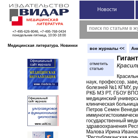
Новости
+7-495-626-8046, +7-495-768-0434
понедельник-пятница, 10:00-18:00
Медицинская литература. Новинки
вce журналы <<
Ан
Гиган
отметить
Красиль
статью
Красильн
наук, профессор, зав
болезней №1 КГМУ, ру
РКБ МЗ РТ, ГБОУ ВПО
медицинский универси
клиническая больница”
Петров Семен Венедик
иммуногистохимическо
государственный меди
здравоохранения Респу
Малова Ирина Ивановн
“Республиканская клин