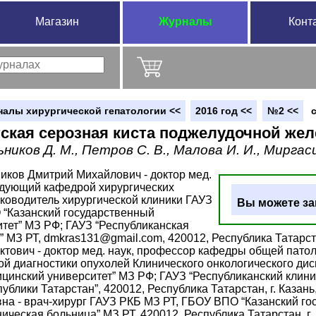
Магазин
Журналы
Конт
налы хирургической гепатологии <<
2016 год <<
№2 <<
тская серозная киста поджелудочной же
ников Д. М., Петров С. В., Малова И. И., Миргас
иков Дмитрий Михайлович - доктор мед.
едующий кафедрой хирургических
ководитель хирургической клиники ГАУЗ
Вы можете за
 “Казанский государственный
тет” МЗ РФ; ГАУЗ “Республиканская
 МЗ РТ, dmkras131@gmail.com, 420012, Республика Татарстан
тович - доктор мед. наук, профессор кафедры общей пато
й диагностики опухолей Клинического онкологического ди
цинский университет” МЗ РФ; ГАУЗ “Республиканский клин
блики Татарстан”, 420012, Республика Татарстан, г. Казань
а - врач-хирург ГАУЗ РКБ МЗ РТ, ГБОУ ВПО “Казанский го
ическая больница” МЗ РТ, 420012, Республика Татарстан, г. 