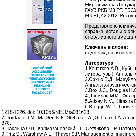
Миргасимова Джаухари
ГАУЗ РКБ МЗ РТ, ГБОУ
МЗ РТ, 420012, Респуб
Представлено клиниче
справка, детально оп
оперативного вмешате
Ключевые слова:
поджелудочная железа, 
Литература:
1.Кочатков А.В., Куб
литературы). Анналы х
2.Сахно В.Д., Мануйло
Анналы хирургической 
3.Box J.C., Douglas H.
4.Данилов М.И., Федор
5.Adsay N.V., Klimstra 
6.Brugge W.R., Lauwers 
1218-1226. doi: 10.1056/NEJMra031623.
7.Hordacre J.M., Mc Gee N.F., Stellato T.A., Schulak J.A. An a
378.
8.Паклина О.В., Кармазановский Г.Г., Сетдикова Г.Р. Пато
9.Fritz S., Warshaw A.L., Thayer S.P. Management of mucinpro