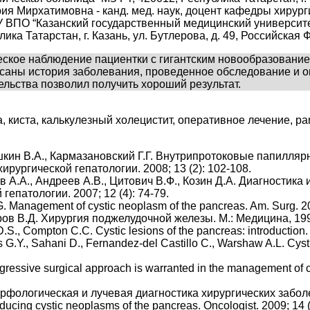
я Мирхатимовна - канд. мед. наук, доцент кафедры хирурги
 ВПО “Казанский государственный медицинский университе
лика Татарстан, г. Казань, ул. Бутлерова, д. 49, Российская
ское наблюдение пациентки с гигантским новообразование
исаны история заболевания, проведенное обследование и 
льства позволил получить хороший результат.
киста, калькулезный холецистит, оперативное лечение, pancrea
ышкин В.А., Кармазановский Г.Г. Внутрипротоковые папилл
ирургической гепатологии. 2008; 13 (2): 102-108.
в А.А., Андреев А.В., Цитович В.Ф., Козин Д.А. Диагности
гепатологии. 2007; 12 (4): 74-79.
G. Management of cystic neoplasm of the pancreas. Am. Surg. 20
ов В.Д. Хирургия поджелудочной железы. М.: Медицина, 199
D.S., Compton C.C. Cystic lesions of the pancreas: introduction.
G.Y., Sahani D., Fernandez-del Castillo C., Warshaw A.L. Cysti
ggressive surgical approach is warranted in the management of c
морфологическая и лучевая диагностика хирургических забол
ducing cystic neoplasms of the pancreas. Oncologist. 2009; 14 