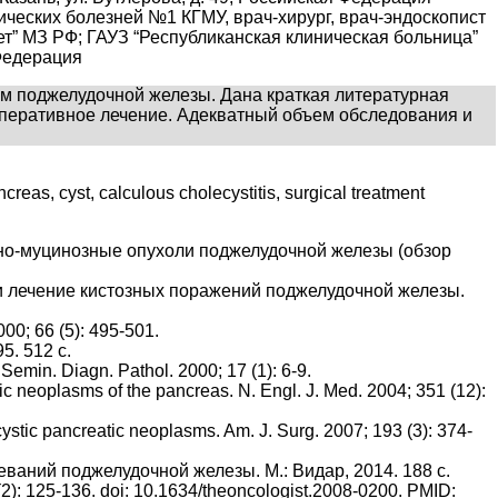
ческих болезней №1 КГМУ, врач-хирург, врач-эндоскопист
т” МЗ РФ; ГАУЗ “Республиканская клиническая больница”
 Федерация
м поджелудочной железы. Дана краткая литературная
оперативное лечение. Адекватный объем обследования и
s, cyst, calculous cholecystitis, surgical treatment
ярно-муцинозные опухоли поджелудочной железы (обзор
ка и лечение кистозных поражений поджелудочной железы.
00; 66 (5): 495-501.
5. 512 с.
 Semin. Diagn. Pathol. 2000; 17 (1): 6-9.
c neoplasms of the pancreas. N. Engl. J. Med. 2004; 351 (12):
ystic pancreatic neoplasms. Am. J. Surg. 2007; 193 (3): 374-
еваний поджелудочной железы. М.: Видар, 2014. 188 с.
(2): 125-136. doi: 10.1634/theoncologist.2008-0200. PMID: