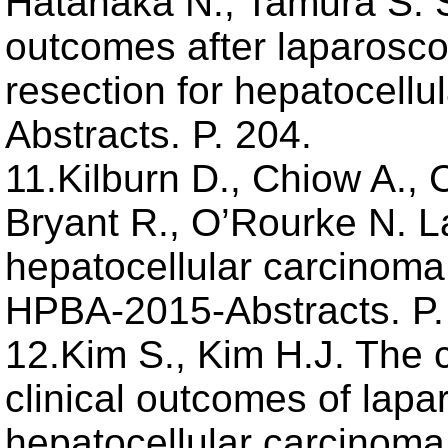
Hatanaka N., Tamura S. 
outcomes after laparosco
resection for hepatocell
Abstracts. P. 204.
11.Kilburn D., Chiow A., 
Bryant R., O’Rourke N. L
hepatocellular carcinoma
HPBA-2015-Abstracts. P.
12.Kim S., Kim H.J. The 
clinical outcomes of lapar
hepatocellular carcinoma