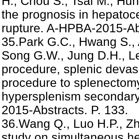
H., Chou S., Tsai M., Hu
the prognosis in hepatoc
rupture. A-HPBA-2015-Abs
35.Park G.C., Hwang S., 
Song G.W., Jung D.H., L
procedure, splenic devasc
procedure to splenectomy 
hypersplenism secondary 
2015-Abstracts. P. 133.
36.Wang Q., Luo H.P., Zh
study on simultaneous h