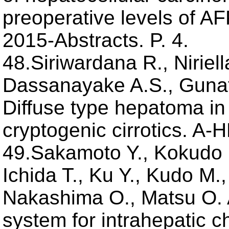
preoperative levels of A
2015-Abstracts. P. 4.
48.Siriwardana R., Niriel
Dassanayake A.S., Gunath
Diffuse type hepatoma in 
cryptogenic cirrotics. A-
49.Sakamoto Y., Kokudo 
Ichida T., Ku Y., Kudo M
Nakashima O., Matsu O. 
system for intrahepatic c