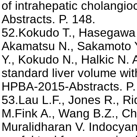
of intrahepatic cholang
Abstracts. P. 148.
52.Kokudo T., Hasegawa K
Akamatsu N., Sakamoto Y
Y., Kokudo N., Halkic N. 
standard liver volume wit
HPBA-2015-Abstracts. P.
53.Lau L.F., Jones R., Ri
M.Fink A., Wang B.Z., Chr
Muralidharan V. Indocyan