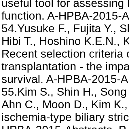
useful tool for assessing
function. A-HPBA-2015-Ab
54.Yusuke F., Fujita Y., 
Hibi T., Hoshino K.E.N., 
Recent selection criteria o
transplantation - the imp
survival. A-HPBA-2015-Ab
55.Kim S., Shin H., Song 
Ahn C., Moon D., Kim K.,
ischemia-type biliary stric