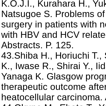
K.O.J.I., Kurahara H., Yu
Natsugoe S. Problems of 
surgery in patients wit
with HBV and HCV relat
Abstracts. P. 125.
43.Shiba H., Horiuchi T.
K., Iwase R., Shirai Y., Ii
Yanaga K. Glasgow progn
therapeutic outcome after
heatocellular carcinoma.