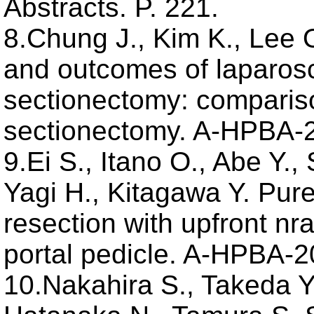
Abstracts. P. 221.
8.Chung J., Kim K., Lee O
and outcomes of laparosco
sectionectomy: comparison 
sectionectomy. A-HPBA-2
9.Ei S., Itano O., Abe Y.,
Yagi H., Kitagawa Y. Pure
resection with upfront nr
portal pedicle. A-HPBA-2
10.Nakahira S., Takeda Y.