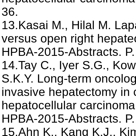
36.
13.Kasai M., Hilal M. La
versus open right hepate
HPBA-2015-Abstracts. P.
14.Tay C., Iyer S.G., K
S.K.Y. Long-term oncologi
invasive hepatectomy in c
hepatocellular carcinoma:
HPBA-2015-Abstracts. P.
15.Ahn K., Kang K.J., Kim