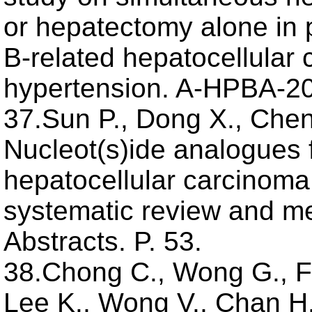
or hepatectomy alone in p
B-related hepatocellular
hypertension. A-HPBA-20
37.Sun P., Dong X., Chen
Nucleot(s)ide analogues f
hepatocellular carcinoma 
systematic review and m
Abstracts. P. 53.
38.Chong C., Wong G., F
Lee K., Wong V., Chan H.,