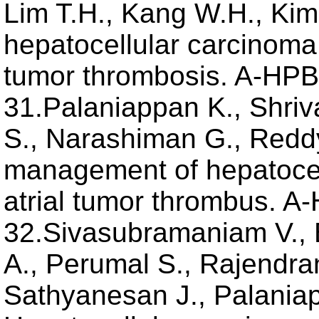
Lim T.H., Kang W.H., Kim
hepatocellular carcinoma 
tumor thrombosis. A-HPB
31.Palaniappan K., Shriv
S., Narashiman G., Reddy
management of hepatocel
atrial tumor thrombus. A
32.Sivasubramaniam V., 
A., Perumal S., Rajendra
Sathyanesan J., Palania