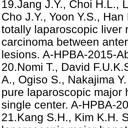
19.Jang J.Y., Choi H.L., 
Cho J.Y., Yoon Y.S., Han
totally laparoscopic liver
carcinoma between antero
lesions. A-HPBA-2015-Abs
20.Nomi T., David F.U.K.
A., Ogiso S., Nakajima Y
pure laparoscopic major 
single center. A-HPBA-20
21.Kang S.H., Kim K.H. S