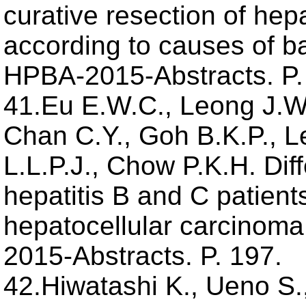
curative resection of hep
according to causes of ba
HPBA-2015-Abstracts. P.
41.Eu E.W.C., Leong J.W.
Chan C.Y., Goh B.K.P., L
L.L.P.J., Chow P.K.H. Di
hepatitis B and C patients
hepatocellular carcinoma
2015-Abstracts. P. 197.
42.Hiwatashi K., Ueno S.