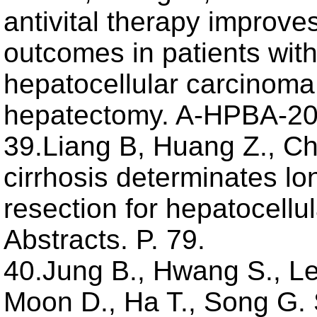
antivital therapy improve
outcomes in patients with 
hepatocellular carcinom
hepatectomy. A-HPBA-201
39.Liang B, Huang Z., Che
cirrhosis determinates lo
resection for hepatocell
Abstracts. P. 79.
40.Jung B., Hwang S., Lee
Moon D., Ha T., Song G. S