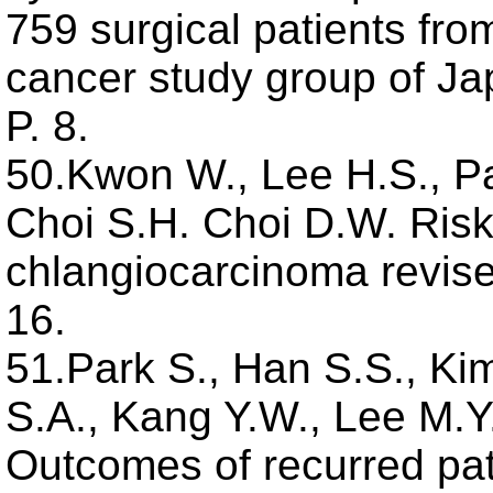
759 surgical patients fro
cancer study group of J
P. 8.
50.Kwon W., Lee H.S., Pa
Choi S.H. Choi D.W. Risk 
chlangiocarcinoma revis
16.
51.Park S., Han S.S., Kim
S.A., Kang Y.W., Lee M.Y
Outcomes of recurred pati