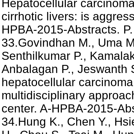
Hepatocellular carcinoma 
cirrhotic livers: is aggre
HPBA-2015-Abstracts. P.
33.Govindhan M., Uma M
Senthilkumar P., Kamala
Anbalagan P., Jeswanth 
hepatocellular carcinoma
multidisciplinary approach
center. A-HPBA-2015-Abst
34.Hung K., Chen Y., Hsie