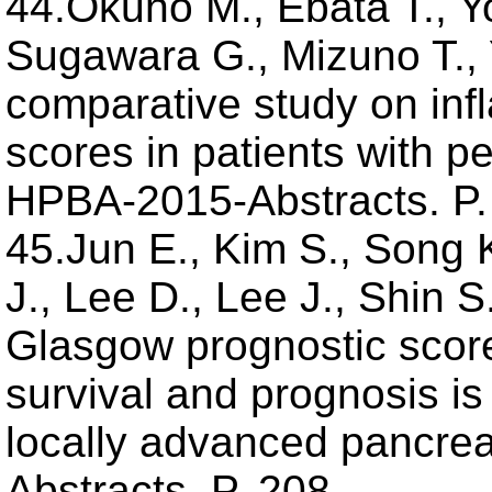
44.Okuno M., Ebata T., Y
Sugawara G., Mizuno T.,
comparative study on in
scores in patients with p
HPBA-2015-Abstracts. P.
45.Jun E., Kim S., Song 
J., Lee D., Lee J., Shin S
Glasgow prognostic score
survival and prognosis is
locally advanced pancre
Abstracts. P. 208.