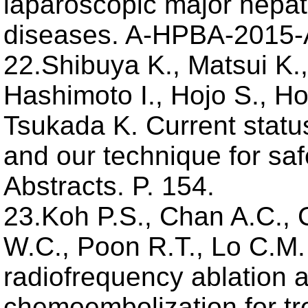
laparoscopic major hepate
diseases. A-HPBA-2015-A
22.Shibuya K., Matsui K.,
Hashimoto I., Hojo S., Ho
Tsukada K. Current statu
and our technique for sa
Abstracts. P. 154.
23.Koh P.S., Chan A.C., 
W.C., Poon R.T., Lo C.M. 
radiofrequency ablation an
chemoembolization for tr