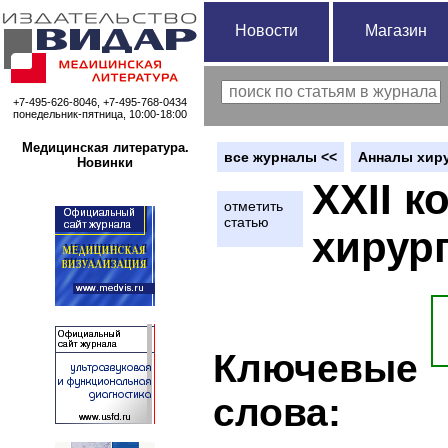
Новости
Магазин
+7-495-626-8046, +7-495-768-0434
понедельник-пятница, 10:00-18:00
Медицинская литература.
вce журналы <<
Анналы хиру
Новинки
XXII к
отметить
статью
хирур
Ключевые
слова: